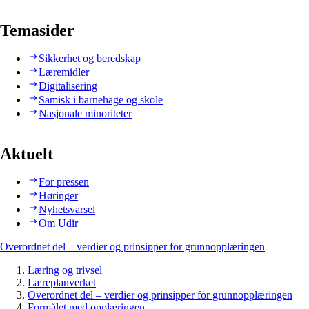
Temasider
Sikkerhet og beredskap
Læremidler
Digitalisering
Samisk i barnehage og skole
Nasjonale minoriteter
Aktuelt
For pressen
Høringer
Nyhetsvarsel
Om Udir
Overordnet del – verdier og prinsipper for grunnopplæringen
Læring og trivsel
Læreplanverket
Overordnet del – verdier og prinsipper for grunnopplæringen
Formålet med opplæringen