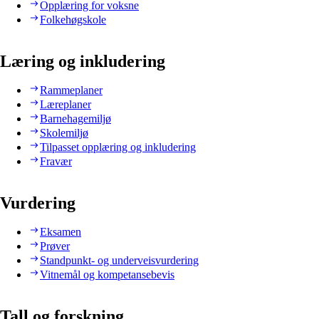
Opplæring for voksne
Folkehøgskole
Læring og inkludering
Rammeplaner
Læreplaner
Barnehagemiljø
Skolemiljø
Tilpasset opplæring og inkludering
Fravær
Vurdering
Eksamen
Prøver
Standpunkt- og underveisvurdering
Vitnemål og kompetansebevis
Tall og forskning