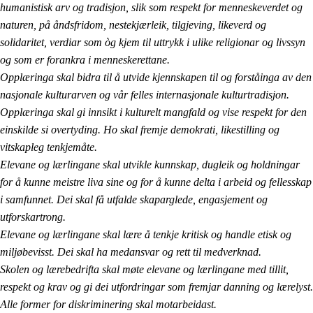
humanistisk arv og tradisjon, slik som respekt for menneskeverdet og
naturen, på åndsfridom, nestekjærleik, tilgjeving, likeverd og
solidaritet, verdiar som òg kjem til uttrykk i ulike religionar og livssyn
og som er forankra i menneskerettane.
Opplæringa skal bidra til å utvide kjennskapen til og forståinga av den
nasjonale kulturarven og vår felles internasjonale kulturtradisjon.
Opplæringa skal gi innsikt i kulturelt mangfald og vise respekt for den
einskilde si overtyding. Ho skal fremje demokrati, likestilling og
vitskapleg tenkjemåte.
Elevane og lærlingane skal utvikle kunnskap, dugleik og holdningar
for å kunne meistre liva sine og for å kunne delta i arbeid og fellesskap
i samfunnet. Dei skal få utfalde skaparglede, engasjement og
utforskartrong.
Elevane og lærlingane skal lære å tenkje kritisk og handle etisk og
miljøbevisst. Dei skal ha medansvar og rett til medverknad.
Skolen og lærebedrifta skal møte elevane og lærlingane med tillit,
respekt og krav og gi dei utfordringar som fremjar danning og lærelyst.
Alle former for diskriminering skal motarbeidast.