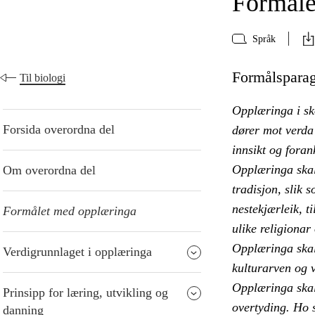
Formåle
Språk
Formålsparagr
Til biologi
Opplæringa i sk
Forsida overordna del
dører mot verda 
innsikt og foran
Opplæringa skal
Om overordna del
tradisjon, slik 
nestekjærleik, ti
Formålet med opplæringa
ulike religionar
Opplæringa skal 
Verdigrunnlaget i opplæringa
kulturarven og v
Opplæringa skal 
Prinsipp for læring, utvikling og
overtyding. Ho s
danning