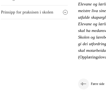
Elevane og lærl
meistre liva sin
Prinsipp for praksisen i skolen
utfalde skaparg
Elevane og lærli
skal ha medansv
Skolen og lærebe
gi dei utfordrin
skal motarbeida
(Opplæringslova
Førre side