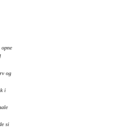
, opne
l
rv og
k i
nale
de si