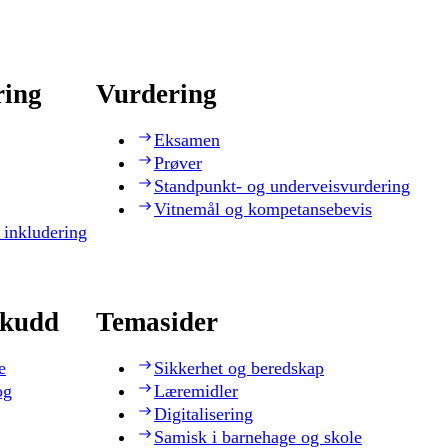
ring
Vurdering
Eksamen
Prøver
Standpunkt- og underveisvurdering
Vitnemål og kompetansebevis
 inkludering
skudd
Temasider
e
Sikkerhet og beredskap
og
Læremidler
Digitalisering
Samisk i barnehage og skole