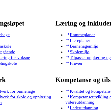
ngsløpet
Læring og inklude
ehage
Rammeplaner
Læreplaner
nskole
Barnehagemiljø
regående
Skolemiljø
æring for voksne
Tilpasset opplæring og
ehøgskole
Fravær
rk
Kompetanse og til
lverk for barnehage
Kvalitet og kompetans
lverk for skole og opplæring
Kompetanseutvikling 
videreutdanning
n
Lederutdanning