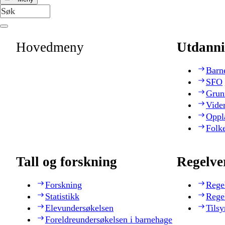
Hovedmeny
Utdanni
Barn
SFO
Grun
Vide
Oppl
Folk
Tall og forskning
Regelve
Forskning
Rege
Statistikk
Rege
Elevundersøkelsen
Tilsy
Foreldreundersøkelsen i barnehage