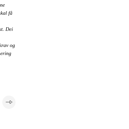
nne
skal få
st. Dei
 krav og
nering
e