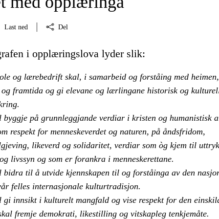
t med opplæringa
Last ned
Del
afen i opplæringslova lyder slik:
ole og lærebedrift skal, i samarbeid og forståing med heimen
og framtida og gi elevane og lærlingane historisk og kulturel
kring.
 byggje på grunnleggjande verdiar i kristen og humanistisk a
som respekt for menneskeverdet og naturen, på åndsfridom,
lgjeving, likeverd og solidaritet, verdiar som òg kjem til uttryk
 og livssyn og som er forankra i menneskerettane.
bidra til å utvide kjennskapen til og forståinga av den nasjo
år felles internasjonale kulturtradisjon.
gi innsikt i kulturelt mangfald og vise respekt for den einskil
kal fremje demokrati, likestilling og vitskapleg tenkjemåte.