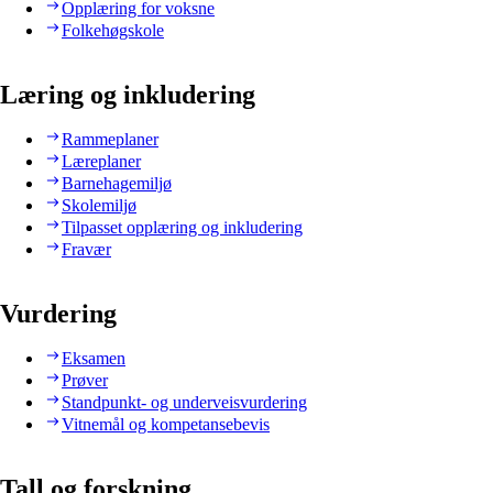
Opplæring for voksne
Folkehøgskole
Læring og inkludering
Rammeplaner
Læreplaner
Barnehagemiljø
Skolemiljø
Tilpasset opplæring og inkludering
Fravær
Vurdering
Eksamen
Prøver
Standpunkt- og underveisvurdering
Vitnemål og kompetansebevis
Tall og forskning