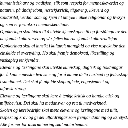
humanistisk arv og tradisjon, slik som respekt for menneskeverdet og
naturen, på åndsfridom, nestekjærleik, tilgjeving, likeverd og
solidaritet, verdiar som òg kjem til uttrykk i ulike religionar og livssyn
og som er forankra i menneskerettane.
Opplæringa skal bidra til å utvide kjennskapen til og forståinga av den
nasjonale kulturarven og vår felles internasjonale kulturtradisjon.
Opplæringa skal gi innsikt i kulturelt mangfald og vise respekt for den
einskilde si overtyding. Ho skal fremje demokrati, likestilling og
vitskapleg tenkjemåte.
Elevane og lærlingane skal utvikle kunnskap, dugleik og holdningar
for å kunne meistre liva sine og for å kunne delta i arbeid og fellesskap
i samfunnet. Dei skal få utfalde skaparglede, engasjement og
utforskartrong.
Elevane og lærlingane skal lære å tenkje kritisk og handle etisk og
miljøbevisst. Dei skal ha medansvar og rett til medverknad.
Skolen og lærebedrifta skal møte elevane og lærlingane med tillit,
respekt og krav og gi dei utfordringar som fremjar danning og lærelyst.
Alle former for diskriminering skal motarbeidast.