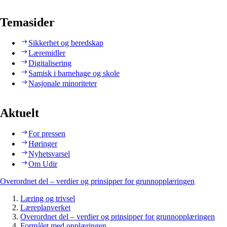
Temasider
Sikkerhet og beredskap
Læremidler
Digitalisering
Samisk i barnehage og skole
Nasjonale minoriteter
Aktuelt
For pressen
Høringer
Nyhetsvarsel
Om Udir
Overordnet del – verdier og prinsipper for grunnopplæringen
Læring og trivsel
Læreplanverket
Overordnet del – verdier og prinsipper for grunnopplæringen
Formålet med opplæringen