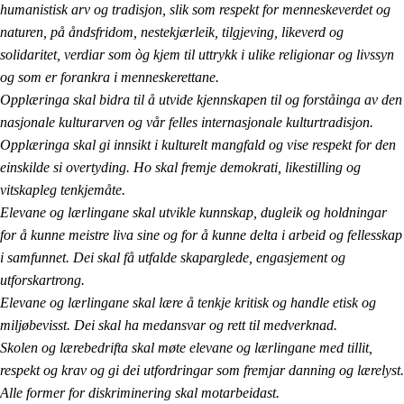
humanistisk arv og tradisjon, slik som respekt for menneskeverdet og
naturen, på åndsfridom, nestekjærleik, tilgjeving, likeverd og
solidaritet, verdiar som òg kjem til uttrykk i ulike religionar og livssyn
og som er forankra i menneskerettane.
Opplæringa skal bidra til å utvide kjennskapen til og forståinga av den
nasjonale kulturarven og vår felles internasjonale kulturtradisjon.
Opplæringa skal gi innsikt i kulturelt mangfald og vise respekt for den
einskilde si overtyding. Ho skal fremje demokrati, likestilling og
vitskapleg tenkjemåte.
Elevane og lærlingane skal utvikle kunnskap, dugleik og holdningar
for å kunne meistre liva sine og for å kunne delta i arbeid og fellesskap
i samfunnet. Dei skal få utfalde skaparglede, engasjement og
utforskartrong.
Elevane og lærlingane skal lære å tenkje kritisk og handle etisk og
miljøbevisst. Dei skal ha medansvar og rett til medverknad.
Skolen og lærebedrifta skal møte elevane og lærlingane med tillit,
respekt og krav og gi dei utfordringar som fremjar danning og lærelyst.
Alle former for diskriminering skal motarbeidast.