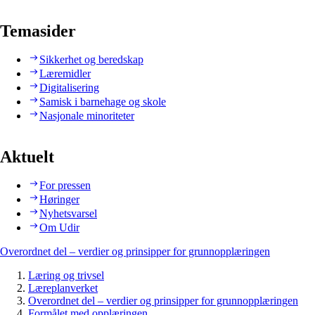
Temasider
Sikkerhet og beredskap
Læremidler
Digitalisering
Samisk i barnehage og skole
Nasjonale minoriteter
Aktuelt
For pressen
Høringer
Nyhetsvarsel
Om Udir
Overordnet del – verdier og prinsipper for grunnopplæringen
Læring og trivsel
Læreplanverket
Overordnet del – verdier og prinsipper for grunnopplæringen
Formålet med opplæringen