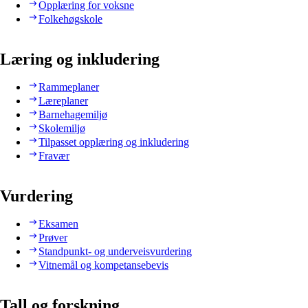
Opplæring for voksne
Folkehøgskole
Læring og inkludering
Rammeplaner
Læreplaner
Barnehagemiljø
Skolemiljø
Tilpasset opplæring og inkludering
Fravær
Vurdering
Eksamen
Prøver
Standpunkt- og underveisvurdering
Vitnemål og kompetansebevis
Tall og forskning