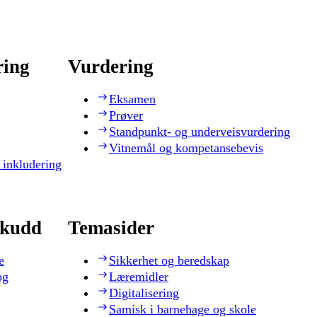
ring
Vurdering
Eksamen
Prøver
Standpunkt- og underveisvurdering
Vitnemål og kompetansebevis
 inkludering
skudd
Temasider
e
Sikkerhet og beredskap
og
Læremidler
Digitalisering
Samisk i barnehage og skole