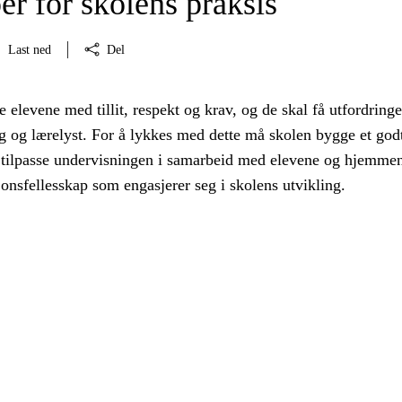
er for skolens praksis
Last ned
Del
 elevene med tillit, respekt og krav, og de skal få utfordring
 og lærelyst. For å lykkes med dette må skolen bygge et god
 tilpasse undervisningen i samarbeid med elevene og hjemme
jonsfellesskap som engasjerer seg i skolens utvikling.