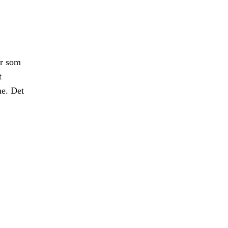
er som
t
ne. Det