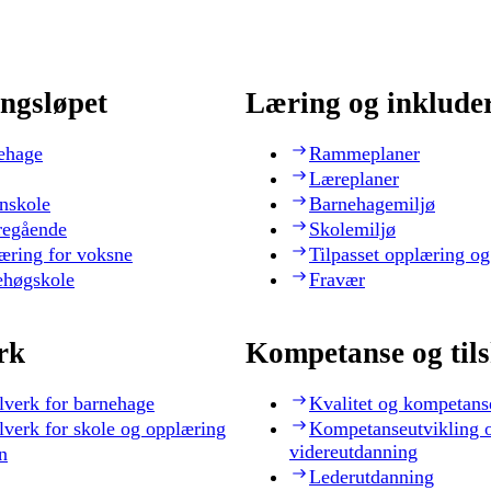
ngsløpet
Læring og inklude
ehage
Rammeplaner
Læreplaner
nskole
Barnehagemiljø
regående
Skolemiljø
æring for voksne
Tilpasset opplæring og
ehøgskole
Fravær
rk
Kompetanse og til
lverk for barnehage
Kvalitet og kompetans
lverk for skole og opplæring
Kompetanseutvikling 
videreutdanning
n
Lederutdanning