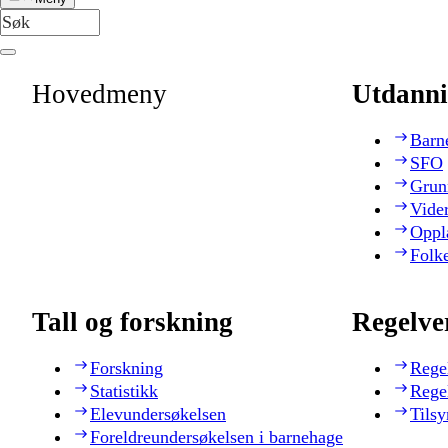
Hovedmeny
Utdanni
Barn
SFO
Grun
Vide
Oppl
Folk
Tall og forskning
Regelve
Forskning
Rege
Statistikk
Rege
Elevundersøkelsen
Tilsy
Foreldreundersøkelsen i barnehage