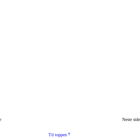
e
Neste sid
Til toppen