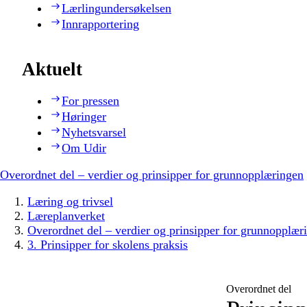
Lærlingundersøkelsen
Innrapportering
Aktuelt
For pressen
Høringer
Nyhetsvarsel
Om Udir
Overordnet del – verdier og prinsipper for grunnopplæringen
Læring og trivsel
Læreplanverket
Overordnet del – verdier og prinsipper for grunnopplær
3. Prinsipper for skolens praksis
Overordnet del