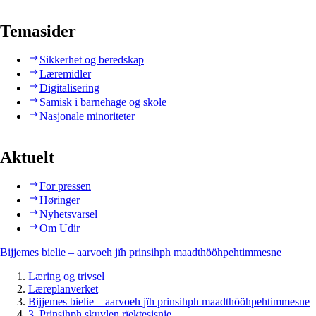
Temasider
Sikkerhet og beredskap
Læremidler
Digitalisering
Samisk i barnehage og skole
Nasjonale minoriteter
Aktuelt
For pressen
Høringer
Nyhetsvarsel
Om Udir
Bijjemes bielie – aarvoeh jïh prinsihph maadthööhpehtimmesne
Læring og trivsel
Læreplanverket
Bijjemes bielie – aarvoeh jïh prinsihph maadthööhpehtimmesne
3. Prinsihph skuvlen rïektesisnie