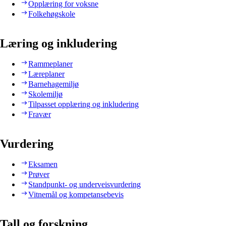
Opplæring for voksne
Folkehøgskole
Læring og inkludering
Rammeplaner
Læreplaner
Barnehagemiljø
Skolemiljø
Tilpasset opplæring og inkludering
Fravær
Vurdering
Eksamen
Prøver
Standpunkt- og underveisvurdering
Vitnemål og kompetansebevis
Tall og forskning