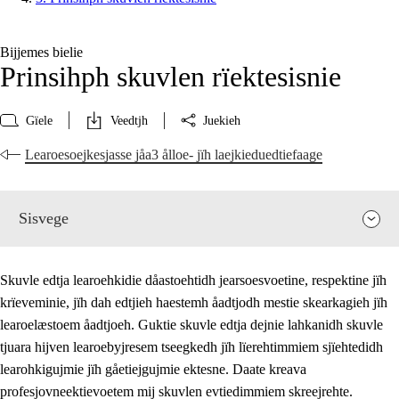
Bijjemes bielie
Prinsihph skuvlen rïektesisnie
Gïele
Veedtjh
Juekieh
Learoesoejkesjasse jåa3 ålloe- jïh laejkieduedtiefaage
Sisvege
Skuvle edtja learoehkidie dåastoehtidh jearsoesvoetine, respektine jïh
krïeveminie, jïh dah edtjieh haestemh åadtjodh mestie skearkagieh jïh
learoelæstoem åadtjoeh. Guktie skuvle edtja dejnie lahkanidh skuvle
tjuara hijven learoebyjresem tseegkedh jïh lïerehtimmiem sjïehtedidh
learohkigujmie jïh gåetiejgujmie ektesne. Daate kreava
profesjovneektievoetem mij skuvlen evtiedimmiem skreejrehte.