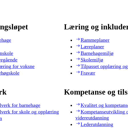
ngsløpet
Læring og inklude
ehage
Rammeplaner
Læreplaner
nskole
Barnehagemiljø
regående
Skolemiljø
æring for voksne
Tilpasset opplæring og
ehøgskole
Fravær
rk
Kompetanse og til
lverk for barnehage
Kvalitet og kompetans
lverk for skole og opplæring
Kompetanseutvikling 
videreutdanning
n
Lederutdanning