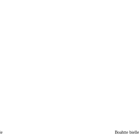
le
Boahtte biell