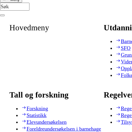
Hovedmeny
Utdanni
Barn
SFO
Grun
Vide
Oppl
Folk
Tall og forskning
Regelve
Forskning
Rege
Statistikk
Rege
Elevundersøkelsen
Tilsy
Foreldreundersøkelsen i barnehage