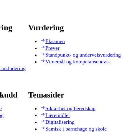
ring
Vurdering
Eksamen
Prøver
Standpunkt- og underveisvurdering
Vitnemål og kompetansebevis
 inkludering
skudd
Temasider
e
Sikkerhet og beredskap
og
Læremidler
Digitalisering
Samisk i barnehage og skole