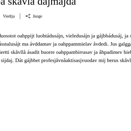
pa skåvlå dåjmajda
Viedtja
Juoge
uosstot oahppijt luohtádusájn, vieledusájn ja gájbbádusáj, ja s
hásstalusájt ma ávddamav ja oahppammielav åvdedi. Jus galgg
ertti skåvllå ásadit buorre oahppambirrasav ja åhpadimev hie
 sijdaj. Dát gájbbet profesjåvnåaktisasjvuodav mij berus skåv