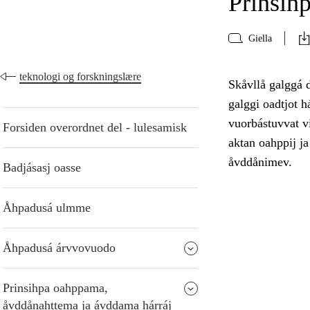
Prinsih
Giella
teknologi og forskningslære
Skåvllå galggá d
galggi oadtjot 
vuorbástuvvat vi
Forsiden overordnet del - lulesamisk
aktan oahppij ja
åvddånimev.
Badjásasj oasse
Åhpadusá ulmme
Åhpadusá árvvovuodo
Prinsihpa oahppama,
åvddånahttema ja ávddama hárráj