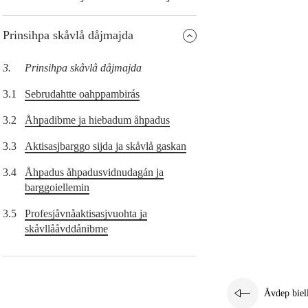
Prinsihpa skåvlå dåjmajda
3.
Prinsihpa skåvlå dåjmajda
3.1
Sebrudahtte oahppambirás
3.2
Åhpadibme ja hiebadum åhpadus
3.3
Aktisasjbarggo sijda ja skåvlå gaskan
3.4
Åhpadus åhpadusvidnudagán ja
barggoiellemin
3.5
Profesjåvnåaktisasjvuohta ja
skåvllååvddånibme
Åvdep biel