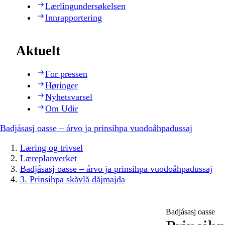
Lærlingundersøkelsen
Innrapportering
Aktuelt
For pressen
Høringer
Nyhetsvarsel
Om Udir
Badjásasj oasse – árvo ja prinsihpa vuodoåhpadussaj
Læring og trivsel
Læreplanverket
Badjásasj oasse – árvo ja prinsihpa vuodoåhpadussaj
3. Prinsihpa skåvlå dåjmajda
Badjásasj oasse