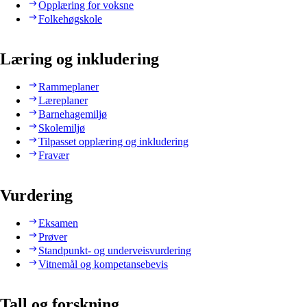
Opplæring for voksne
Folkehøgskole
Læring og inkludering
Rammeplaner
Læreplaner
Barnehagemiljø
Skolemiljø
Tilpasset opplæring og inkludering
Fravær
Vurdering
Eksamen
Prøver
Standpunkt- og underveisvurdering
Vitnemål og kompetansebevis
Tall og forskning