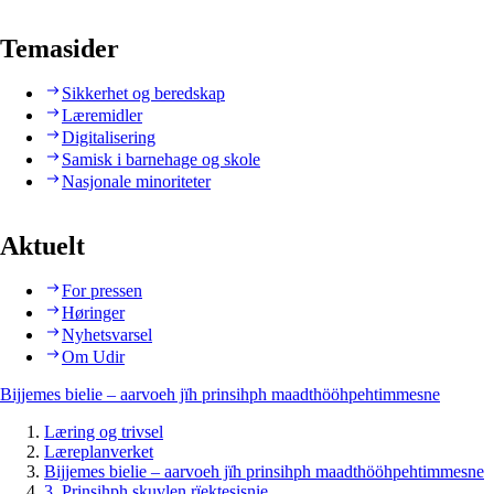
Temasider
Sikkerhet og beredskap
Læremidler
Digitalisering
Samisk i barnehage og skole
Nasjonale minoriteter
Aktuelt
For pressen
Høringer
Nyhetsvarsel
Om Udir
Bijjemes bielie – aarvoeh jïh prinsihph maadthööhpehtimmesne
Læring og trivsel
Læreplanverket
Bijjemes bielie – aarvoeh jïh prinsihph maadthööhpehtimmesne
3. Prinsihph skuvlen rïektesisnie