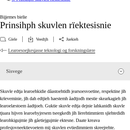
Bijjemes bielie
Prinsihph skuvlen rïektesisnie
Gïele
Veedtjh
Juekieh
Learoesoejkesjasse teknologi og forskningslære
Sisvege
Skuvle edtja learoehkidie dåastoehtidh jearsoesvoetine, respektine jïh
krïeveminie, jïh dah edtjieh haestemh åadtjodh mestie skearkagieh jïh
learoelæstoem åadtjoeh. Guktie skuvle edtja dejnie lahkanidh skuvle
tjuara hijven learoebyjresem tseegkedh jïh lïerehtimmiem sjïehtedidh
learohkigujmie jïh gåetiejgujmie ektesne. Daate kreava
profesjovneektievoetem mij skuvlen evtiedimmiem skreejrehte.