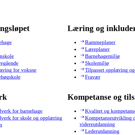
ngsløpet
Læring og inklude
ehage
Rammeplaner
Læreplaner
nskole
Barnehagemiljø
regående
Skolemiljø
æring for voksne
Tilpasset opplæring og
ehøgskole
Fravær
rk
Kompetanse og til
lverk for barnehage
Kvalitet og kompetans
lverk for skole og opplæring
Kompetanseutvikling 
videreutdanning
n
Lederutdanning