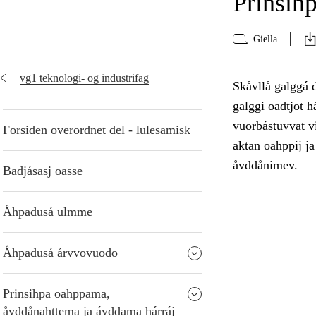
Prinsih
Giella
vg1 teknologi- og industrifag
Skåvllå galggá d
galggi oadtjot 
vuorbástuvvat vi
Forsiden overordnet del - lulesamisk
aktan oahppij ja
åvddånimev.
Badjásasj oasse
Åhpadusá ulmme
Åhpadusá árvvovuodo
Prinsihpa oahppama,
åvddånahttema ja ávddama hárráj