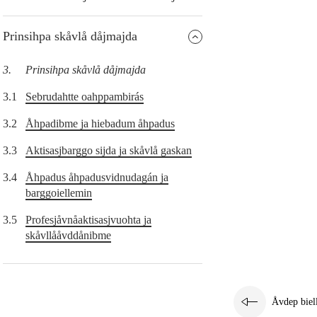
Prinsihpa skåvlå dåjmajda
3.
Prinsihpa skåvlå dåjmajda
3.1
Sebrudahtte oahppambirás
3.2
Åhpadibme ja hiebadum åhpadus
3.3
Aktisasjbarggo sijda ja skåvlå gaskan
3.4
Åhpadus åhpadusvidnudagán ja
barggoiellemin
3.5
Profesjåvnåaktisasjvuohta ja
skåvllååvddånibme
Åvdep biel