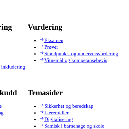
ring
Vurdering
Eksamen
Prøver
Standpunkt- og underveisvurdering
Vitnemål og kompetansebevis
 inkludering
skudd
Temasider
e
Sikkerhet og beredskap
og
Læremidler
Digitalisering
Samisk i barnehage og skole