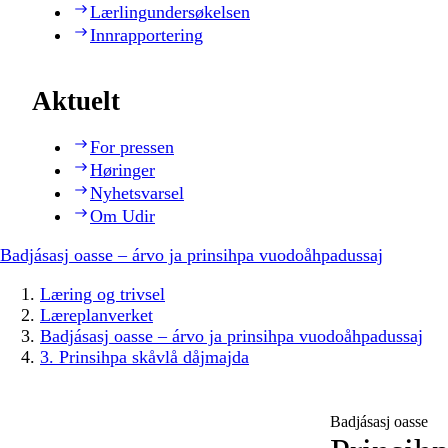
Lærlingundersøkelsen
Innrapportering
Aktuelt
For pressen
Høringer
Nyhetsvarsel
Om Udir
Badjásasj oasse – árvo ja prinsihpa vuodoåhpadussaj
Læring og trivsel
Læreplanverket
Badjásasj oasse – árvo ja prinsihpa vuodoåhpadussaj
3. Prinsihpa skåvlå dåjmajda
Badjásasj oasse