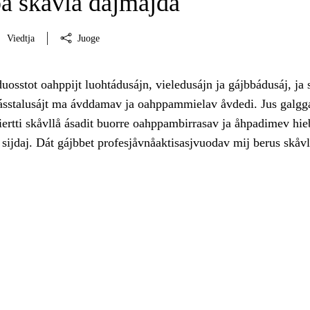
pa skåvlå dåjmajda
Viedtja
Juoge
uosstot oahppijt luohtádusájn, vieledusájn ja gájbbádusáj, ja s
hásstalusájt ma ávddamav ja oahppammielav åvdedi. Jus galgg
ertti skåvllå ásadit buorre oahppambirrasav ja åhpadimev hie
 sijdaj. Dát gájbbet profesjåvnåaktisasjvuodav mij berus skåv