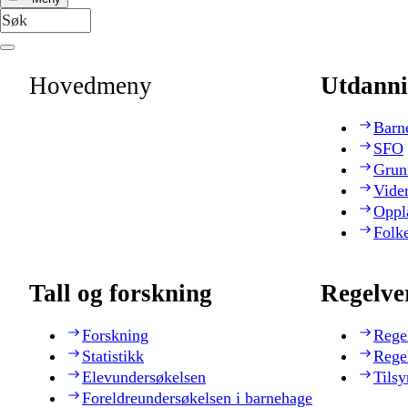
Hovedmeny
Utdanni
Barn
SFO
Grun
Vide
Oppl
Folk
Tall og forskning
Regelve
Forskning
Rege
Statistikk
Rege
Elevundersøkelsen
Tilsy
Foreldreundersøkelsen i barnehage