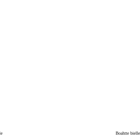
le
Boahtte biell