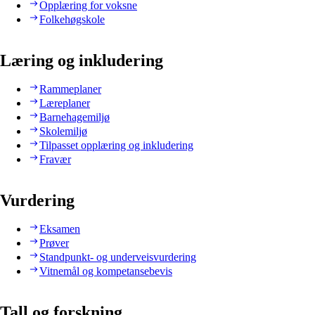
Opplæring for voksne
Folkehøgskole
Læring og inkludering
Rammeplaner
Læreplaner
Barnehagemiljø
Skolemiljø
Tilpasset opplæring og inkludering
Fravær
Vurdering
Eksamen
Prøver
Standpunkt- og underveisvurdering
Vitnemål og kompetansebevis
Tall og forskning