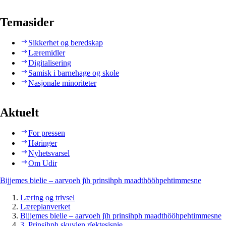
Temasider
Sikkerhet og beredskap
Læremidler
Digitalisering
Samisk i barnehage og skole
Nasjonale minoriteter
Aktuelt
For pressen
Høringer
Nyhetsvarsel
Om Udir
Bijjemes bielie – aarvoeh jïh prinsihph maadthööhpehtimmesne
Læring og trivsel
Læreplanverket
Bijjemes bielie – aarvoeh jïh prinsihph maadthööhpehtimmesne
3. Prinsihph skuvlen rïektesisnie