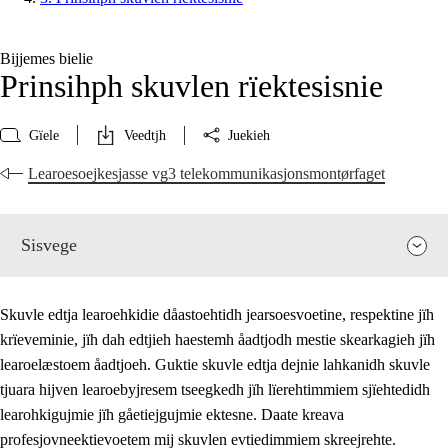
Bijjemes bielie
Prinsihph skuvlen rïektesisnie
Gïele
Veedtjh
Juekieh
Learoesoejkesjasse vg3 telekommunikasjonsmontørfaget
Sisvege
Skuvle edtja learoehkidie dåastoehtidh jearsoesvoetine, respektine jïh
krïeveminie, jïh dah edtjieh haestemh åadtjodh mestie skearkagieh jïh
learoelæstoem åadtjoeh. Guktie skuvle edtja dejnie lahkanidh skuvle
tjuara hijven learoebyjresem tseegkedh jïh lïerehtimmiem sjïehtedidh
learohkigujmie jïh gåetiejgujmie ektesne. Daate kreava
profesjovneektievoetem mij skuvlen evtiedimmiem skreejrehte.