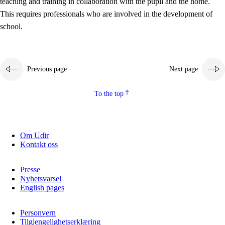
teaching and training in collaboration with the pupil and the home.
This requires professionals who are involved in the development of
school.
Previous page
Next page
To the top
3.
Principles for the school's practice
3.1
An inclusive learning environment
Om Udir
Kontakt oss
3.2
Teaching and differentiated instruction
3.3
Cooperation between home and school
Presse
Nyhetsvarsel
3.4
On-the-job training in a training establishment and
English pages
working life
Personvern
3.5
Professional environment and school development
Tilgjengelighetserklæring