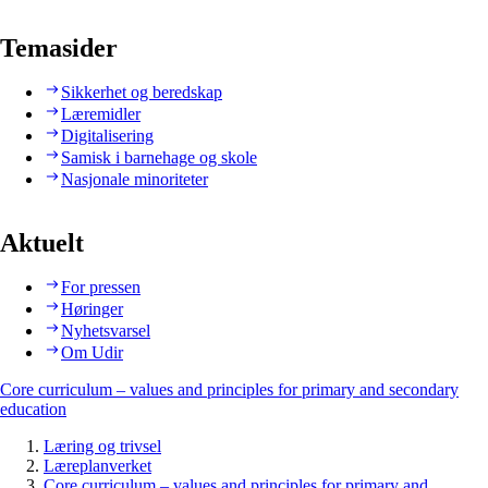
Temasider
Sikkerhet og beredskap
Læremidler
Digitalisering
Samisk i barnehage og skole
Nasjonale minoriteter
Aktuelt
For pressen
Høringer
Nyhetsvarsel
Om Udir
Core curriculum – values and principles for primary and secondary
education
Læring og trivsel
Læreplanverket
Core curriculum – values and principles for primary and