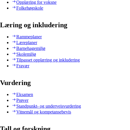
Opplæring for voksne
Folkehøgskole
Læring og inkludering
Rammeplaner
Læreplaner
Barnehagemiljø
Skolemiljø
Tilpasset opplæring og inkludering
Fravær
Vurdering
Eksamen
Prøver
Standpunkt- og underveisvurdering
Vitnemål og kompetansebevis
Tall og forskning