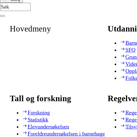
Hovedmeny
Utdanni
Barn
SFO
Grun
Vide
Oppl
Folk
Tall og forskning
Regelve
Forskning
Rege
Statistikk
Rege
Elevundersøkelsen
Tilsy
Foreldreundersøkelsen i barnehage