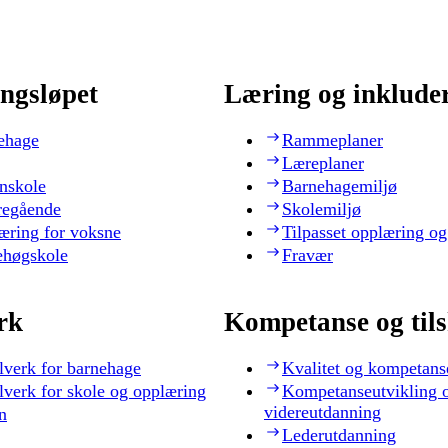
ngsløpet
Læring og inklude
ehage
Rammeplaner
Læreplaner
nskole
Barnehagemiljø
regående
Skolemiljø
æring for voksne
Tilpasset opplæring og
ehøgskole
Fravær
rk
Kompetanse og til
lverk for barnehage
Kvalitet og kompetans
lverk for skole og opplæring
Kompetanseutvikling 
videreutdanning
n
Lederutdanning