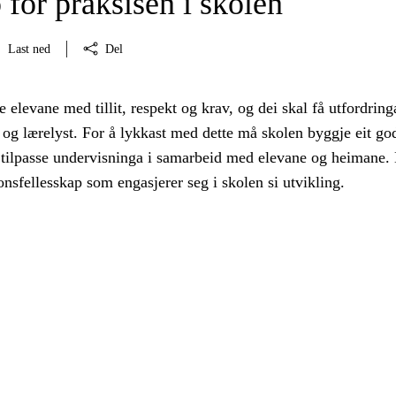
 for praksisen i skolen
Last ned
Del
 elevane med tillit, respekt og krav, og dei skal få utfordrin
og lærelyst. For å lykkast med dette må skolen byggje eit go
 tilpasse undervisninga i samarbeid med elevane og heimane.
onsfellesskap som engasjerer seg i skolen si utvikling.