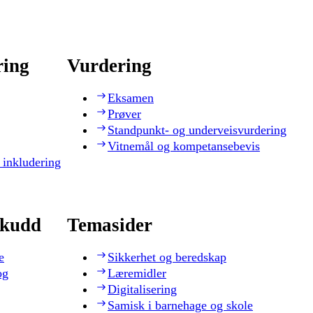
ring
Vurdering
Eksamen
Prøver
Standpunkt- og underveisvurdering
Vitnemål og kompetansebevis
 inkludering
skudd
Temasider
e
Sikkerhet og beredskap
og
Læremidler
Digitalisering
Samisk i barnehage og skole