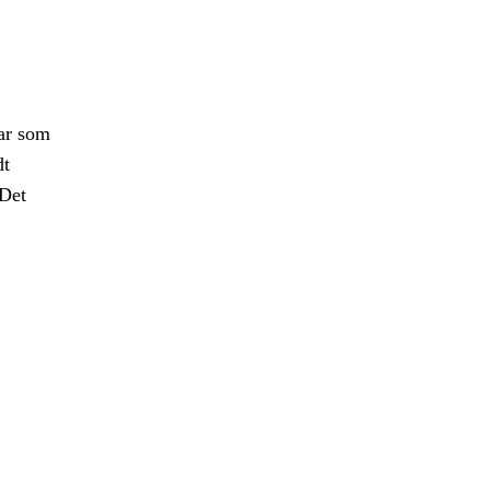
gar som
dt
 Det