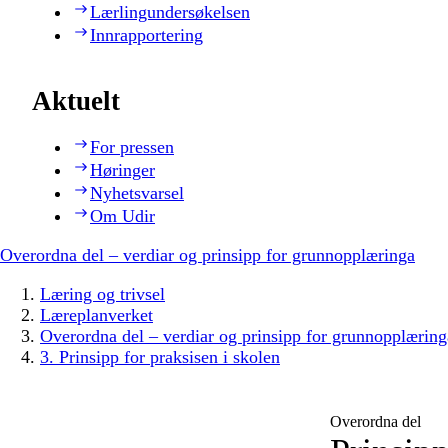
Lærlingundersøkelsen
Innrapportering
Aktuelt
For pressen
Høringer
Nyhetsvarsel
Om Udir
Overordna del – verdiar og prinsipp for grunnopplæringa
Læring og trivsel
Læreplanverket
Overordna del – verdiar og prinsipp for grunnopplæring
3. Prinsipp for praksisen i skolen
Overordna del