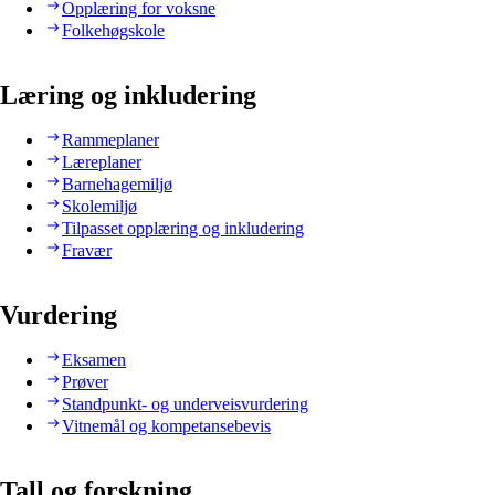
Opplæring for voksne
Folkehøgskole
Læring og inkludering
Rammeplaner
Læreplaner
Barnehagemiljø
Skolemiljø
Tilpasset opplæring og inkludering
Fravær
Vurdering
Eksamen
Prøver
Standpunkt- og underveisvurdering
Vitnemål og kompetansebevis
Tall og forskning