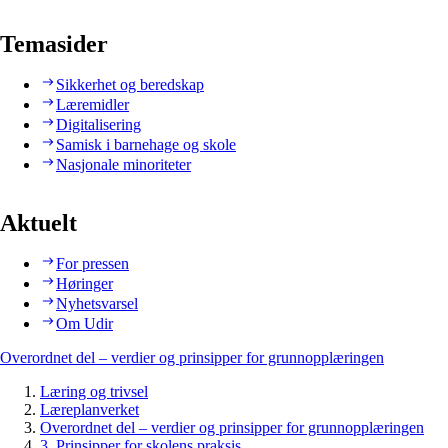
Temasider
Sikkerhet og beredskap
Læremidler
Digitalisering
Samisk i barnehage og skole
Nasjonale minoriteter
Aktuelt
For pressen
Høringer
Nyhetsvarsel
Om Udir
Overordnet del – verdier og prinsipper for grunnopplæringen
Læring og trivsel
Læreplanverket
Overordnet del – verdier og prinsipper for grunnopplæringen
3. Prinsipper for skolens praksis