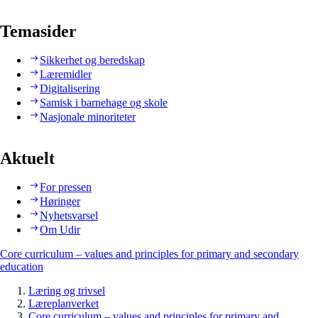
Temasider
Sikkerhet og beredskap
Læremidler
Digitalisering
Samisk i barnehage og skole
Nasjonale minoriteter
Aktuelt
For pressen
Høringer
Nyhetsvarsel
Om Udir
Core curriculum – values and principles for primary and secondary
education
Læring og trivsel
Læreplanverket
Core curriculum – values and principles for primary and