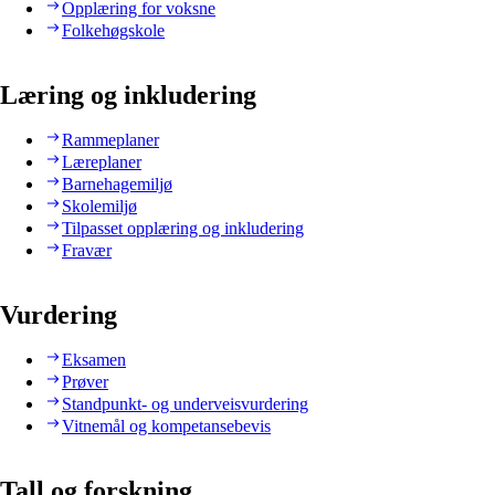
Opplæring for voksne
Folkehøgskole
Læring og inkludering
Rammeplaner
Læreplaner
Barnehagemiljø
Skolemiljø
Tilpasset opplæring og inkludering
Fravær
Vurdering
Eksamen
Prøver
Standpunkt- og underveisvurdering
Vitnemål og kompetansebevis
Tall og forskning