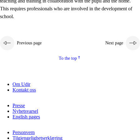
teaching and training in collaboration with the pupil and the home.
This requires professionals who are involved in the development of
school.
Previous page
Next page
To the top
3.
Principles for the school's practice
3.1
An inclusive learning environment
Om Udir
Kontakt oss
3.2
Teaching and differentiated instruction
3.3
Cooperation between home and school
Presse
Nyhetsvarsel
3.4
On-the-job training in a training establishment and
English pages
working life
Personvern
3.5
Professional environment and school development
Tilgjengelighetserklæring