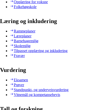
Opplæring for voksne
Folkehøgskole
Læring og inkludering
Rammeplaner
Læreplaner
Barnehagemiljø
Skolemiljø
Tilpasset opplæring og inkludering
Fravær
Vurdering
Eksamen
Prøver
Standpunkt- og underveisvurdering
Vitnemål og kompetansebevis
Tall og forskning