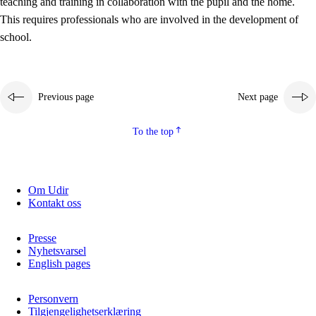
teaching and training in collaboration with the pupil and the home.
This requires professionals who are involved in the development of
school.
Previous page
Next page
To the top
3.
Principles for the school's practice
3.1
An inclusive learning environment
Om Udir
Kontakt oss
3.2
Teaching and differentiated instruction
3.3
Cooperation between home and school
Presse
Nyhetsvarsel
3.4
On-the-job training in a training establishment and
English pages
working life
Personvern
3.5
Professional environment and school development
Tilgjengelighetserklæring