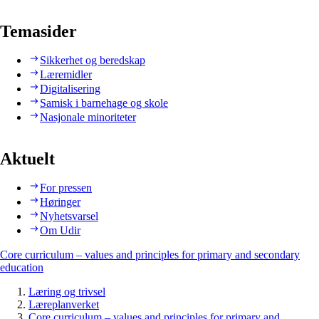
Temasider
Sikkerhet og beredskap
Læremidler
Digitalisering
Samisk i barnehage og skole
Nasjonale minoriteter
Aktuelt
For pressen
Høringer
Nyhetsvarsel
Om Udir
Core curriculum – values and principles for primary and secondary
education
Læring og trivsel
Læreplanverket
Core curriculum – values and principles for primary and