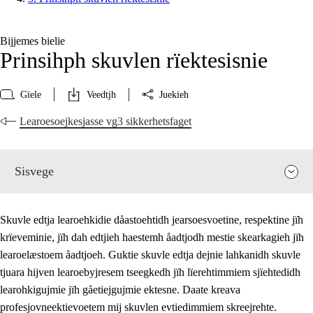
Bijjemes bielie
Prinsihph skuvlen rïektesisnie
Gïele
Veedtjh
Juekieh
Learoesoejkesjasse vg3 sikkerhetsfaget
Sisvege
Skuvle edtja learoehkidie dåastoehtidh jearsoesvoetine, respektine jïh
krïeveminie, jïh dah edtjieh haestemh åadtjodh mestie skearkagieh jïh
learoelæstoem åadtjoeh. Guktie skuvle edtja dejnie lahkanidh skuvle
tjuara hijven learoebyjresem tseegkedh jïh lïerehtimmiem sjïehtedidh
learohkigujmie jïh gåetiejgujmie ektesne. Daate kreava
profesjovneektievoetem mij skuvlen evtiedimmiem skreejrehte.