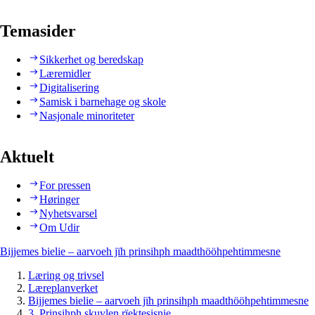
Temasider
Sikkerhet og beredskap
Læremidler
Digitalisering
Samisk i barnehage og skole
Nasjonale minoriteter
Aktuelt
For pressen
Høringer
Nyhetsvarsel
Om Udir
Bijjemes bielie – aarvoeh jïh prinsihph maadthööhpehtimmesne
Læring og trivsel
Læreplanverket
Bijjemes bielie – aarvoeh jïh prinsihph maadthööhpehtimmesne
3. Prinsihph skuvlen rïektesisnie