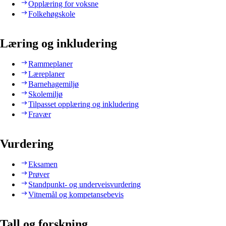
Opplæring for voksne
Folkehøgskole
Læring og inkludering
Rammeplaner
Læreplaner
Barnehagemiljø
Skolemiljø
Tilpasset opplæring og inkludering
Fravær
Vurdering
Eksamen
Prøver
Standpunkt- og underveisvurdering
Vitnemål og kompetansebevis
Tall og forskning