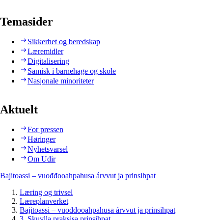
Temasider
Sikkerhet og beredskap
Læremidler
Digitalisering
Samisk i barnehage og skole
Nasjonale minoriteter
Aktuelt
For pressen
Høringer
Nyhetsvarsel
Om Udir
Bajitoassi – vuođđooahpahusa árvvut ja prinsihpat
Læring og trivsel
Læreplanverket
Bajitoassi – vuođđooahpahusa árvvut ja prinsihpat
3. Skuvlla praksisa prinsihpat