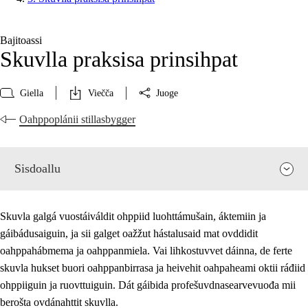
Bajitoassi
Skuvlla praksisa prinsihpat
Giella
Viečča
Juoge
Oahppoplánii stillasbygger
Sisdoallu
Skuvla galgá vuostáiváldit ohppiid luohttámušain, áktemiin ja
gáibádusaiguin, ja sii galget oažžut hástalusaid mat ovddidit
oahppahábmema ja oahppanmiela. Vai lihkostuvvet dáinna, de ferte
skuvla hukset buori oahppanbirrasa ja heivehit oahpaheami oktii ráđiid
ohppiiguin ja ruovttuiguin. Dát gáibida profešuvdnasearvevuođa mii
berošta ovdánahttit skuvlla.