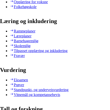
Opplæring for voksne
Folkehøgskole
Læring og inkludering
Rammeplaner
Læreplaner
Barnehagemiljø
Skolemiljø
Tilpasset opplæring og inkludering
Fravær
Vurdering
Eksamen
Prøver
Standpunkt- og underveisvurdering
Vitnemål og kompetansebevis
Tall og forskning