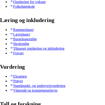
Opplæring for voksne
Folkehøgskole
Læring og inkludering
Rammeplaner
Læreplaner
Barnehagemiljø
Skolemiljø
Tilpasset opplæring og inkludering
Fravær
Vurdering
Eksamen
Prøver
Standpunkt- og underveisvurdering
Vitnemål og kompetansebevis
Tall og forskning