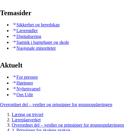
Temasider
Sikkerhet og beredskap
Læremidler
Digitalisering
Samisk i barnehage og skole
Nasjonale minoriteter
Aktuelt
For pressen
Høringer
Nyhetsvarsel
Om Udir
Overordnet del – verdier og prinsipper for grunnopplæringen
Læring og trivsel
Læreplanverket
Overordnet del – verdier og prinsipper for grunnopplæringen
3. Prinsipper for skolens praksis