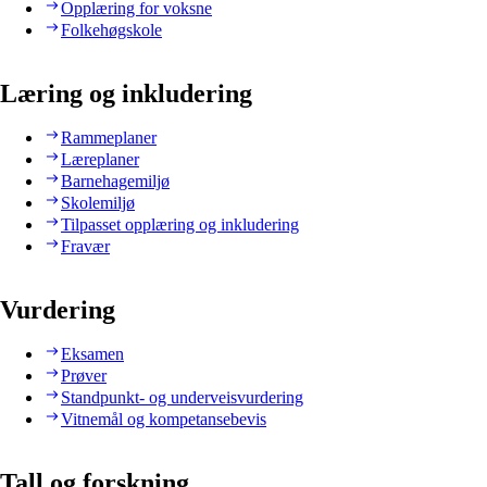
Opplæring for voksne
Folkehøgskole
Læring og inkludering
Rammeplaner
Læreplaner
Barnehagemiljø
Skolemiljø
Tilpasset opplæring og inkludering
Fravær
Vurdering
Eksamen
Prøver
Standpunkt- og underveisvurdering
Vitnemål og kompetansebevis
Tall og forskning