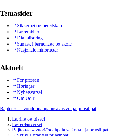
Temasider
Sikkerhet og beredskap
Læremidler
Digitalisering
Samisk i barnehage og skole
Nasjonale minoriteter
Aktuelt
For pressen
Høringer
Nyhetsvarsel
Om Udir
Bajitoassi – vuođđooahpahusa árvvut ja prinsihpat
Læring og trivsel
Læreplanverket
Bajitoassi – vuođđooahpahusa árvvut ja prinsihpat
3. Skuvlla praksisa prinsihpat