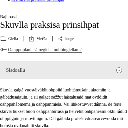
Bajitoassi
Skuvlla praksisa prinsihpat
Giella
Viečča
Juoge
Oahppoplánii sámegiella nubbingiellan 2
Sisdoallu
Skuvla galgá vuostáiváldit ohppiid luohttámušain, áktemiin ja
gáibádusaiguin, ja sii galget oažžut hástalusaid mat ovddidit
oahppahábmema ja oahppanmiela. Vai lihkostuvvet dáinna, de ferte
skuvla hukset buori oahppanbirrasa ja heivehit oahpaheami oktii ráđiid
ohppiiguin ja ruovttuiguin. Dát gáibida profešuvdnasearvevuođa mii
berošta ovdánahttit skuvlla.