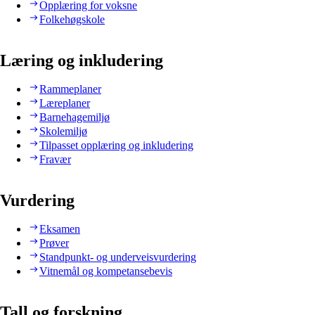
Opplæring for voksne
Folkehøgskole
Læring og inkludering
Rammeplaner
Læreplaner
Barnehagemiljø
Skolemiljø
Tilpasset opplæring og inkludering
Fravær
Vurdering
Eksamen
Prøver
Standpunkt- og underveisvurdering
Vitnemål og kompetansebevis
Tall og forskning