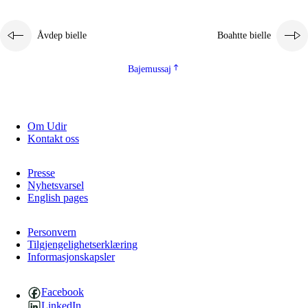
Åvdep bielle
Boahtte bielle
Bajemussaj
Om Udir
3.
Prinsihpa skåvlå dåjmajda
Kontakt oss
3.1
Sebrudahtte oahppambirás
Presse
3.2
Åhpadibme ja hiebadum åhpadus
Nyhetsvarsel
English pages
3.3
Aktisasjbarggo sijda ja skåvlå gaskan
3.4
Åhpadus åhpadusvidnudagán ja barggoiellemin
Personvern
Tilgjengelighetserklæring
Informasjonskapsler
3.5
Profesjåvnåaktisasjvuohta ja skåvllååvddånibme
Facebook
LinkedIn