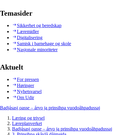
Temasider
Sikkerhet og beredskap
Læremidler
Digitalisering
Samisk i barnehage og skole
Nasjonale minoriteter
Aktuelt
For pressen
Høringer
Nyhetsvarsel
Om Udir
Badjásasj oasse – árvo ja prinsihpa vuodoåhpadussaj
Læring og trivsel
Læreplanverket
Badjásasj oasse – árvo ja prinsihpa vuodoåhpadussaj
3. Prinsihpa skåvlå dåjmajda