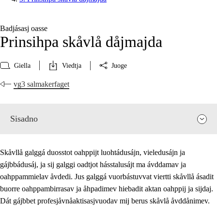
Badjásasj oasse
Prinsihpa skåvlå dåjmajda
Giella
Viedtja
Juoge
vg3 salmakerfaget
Sisadno
Skåvllå galggá duosstot oahppijt luohtádusájn, vieledusájn ja
gájbbádusáj, ja sij galggi oadtjot hásstalusájt ma ávddamav ja
oahppammielav åvdedi. Jus galggá vuorbástuvvat viertti skåvllå ásadit
buorre oahppambirrasav ja åhpadimev hiebadit aktan oahppij ja sijdaj.
Dát gájbbet profesjåvnåaktisasjvuodav mij berus skåvlå åvddånimev.