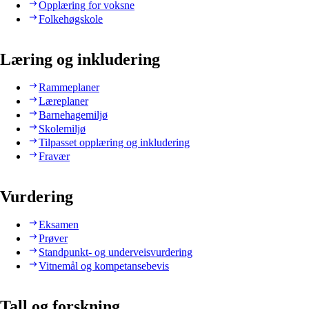
Opplæring for voksne
Folkehøgskole
Læring og inkludering
Rammeplaner
Læreplaner
Barnehagemiljø
Skolemiljø
Tilpasset opplæring og inkludering
Fravær
Vurdering
Eksamen
Prøver
Standpunkt- og underveisvurdering
Vitnemål og kompetansebevis
Tall og forskning