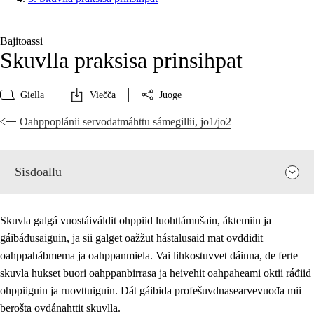
Bajitoassi
Skuvlla praksisa prinsihpat
Giella
Viečča
Juoge
Oahppoplánii servodatmáhttu sámegillii, jo1/jo2
Sisdoallu
Skuvla galgá vuostáiváldit ohppiid luohttámušain, áktemiin ja
gáibádusaiguin, ja sii galget oažžut hástalusaid mat ovddidit
oahppahábmema ja oahppanmiela. Vai lihkostuvvet dáinna, de ferte
skuvla hukset buori oahppanbirrasa ja heivehit oahpaheami oktii ráđiid
ohppiiguin ja ruovttuiguin. Dát gáibida profešuvdnasearvevuođa mii
berošta ovdánahttit skuvlla.