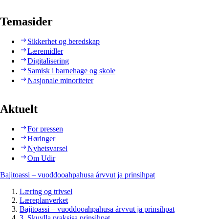
Temasider
Sikkerhet og beredskap
Læremidler
Digitalisering
Samisk i barnehage og skole
Nasjonale minoriteter
Aktuelt
For pressen
Høringer
Nyhetsvarsel
Om Udir
Bajitoassi – vuođđooahpahusa árvvut ja prinsihpat
Læring og trivsel
Læreplanverket
Bajitoassi – vuođđooahpahusa árvvut ja prinsihpat
3. Skuvlla praksisa prinsihpat