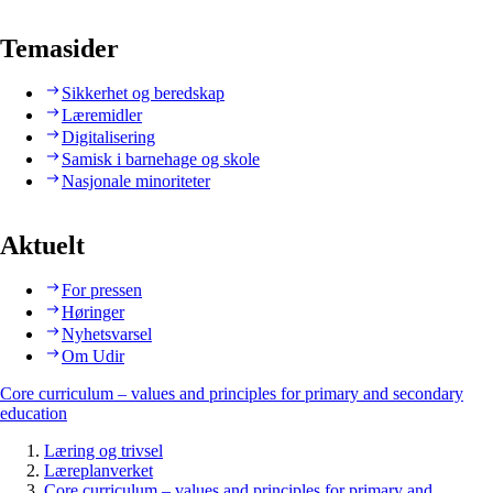
Temasider
Sikkerhet og beredskap
Læremidler
Digitalisering
Samisk i barnehage og skole
Nasjonale minoriteter
Aktuelt
For pressen
Høringer
Nyhetsvarsel
Om Udir
Core curriculum – values and principles for primary and secondary
education
Læring og trivsel
Læreplanverket
Core curriculum – values and principles for primary and