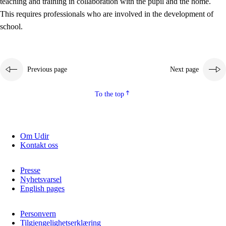
teaching and training in collaboration with the pupil and the home.
This requires professionals who are involved in the development of
school.
Previous page
Next page
To the top
3.
Principles for the school's practice
3.1
An inclusive learning environment
Om Udir
Kontakt oss
3.2
Teaching and differentiated instruction
3.3
Cooperation between home and school
Presse
Nyhetsvarsel
3.4
On-the-job training in a training establishment and
English pages
working life
Personvern
3.5
Professional environment and school development
Tilgjengelighetserklæring