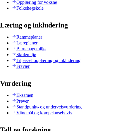
Opplæring for voksne
Folkehøgskole
Læring og inkludering
Rammeplaner
Læreplaner
Barnehagemiljø
Skolemiljø
Tilpasset opplæring og inkludering
Fravær
Vurdering
Eksamen
Prøver
Standpunkt- og underveisvurdering
Vitnemål og kompetansebevis
Tall og forskning