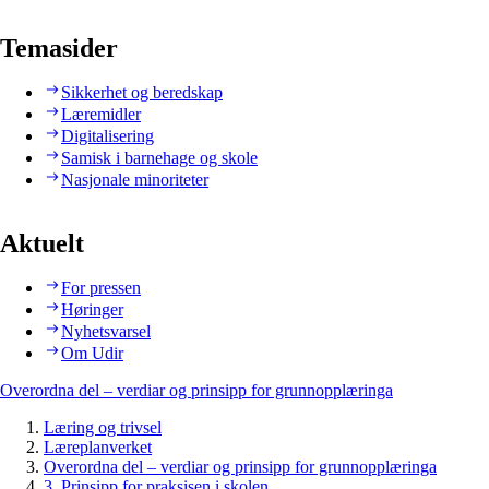
Temasider
Sikkerhet og beredskap
Læremidler
Digitalisering
Samisk i barnehage og skole
Nasjonale minoriteter
Aktuelt
For pressen
Høringer
Nyhetsvarsel
Om Udir
Overordna del – verdiar og prinsipp for grunnopplæringa
Læring og trivsel
Læreplanverket
Overordna del – verdiar og prinsipp for grunnopplæringa
3. Prinsipp for praksisen i skolen