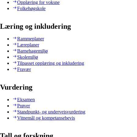
Opplæring for voksne
Folkehøgskole
Læring og inkludering
Rammeplaner
Læreplaner
Barnehagemiljø
Skolemiljø
Tilpasset opplæring og inkludering
Fravær
Vurdering
Eksamen
Prøver
Standpunkt- og underveisvurdering
Vitnemål og kompetansebevis
Tall og forskning