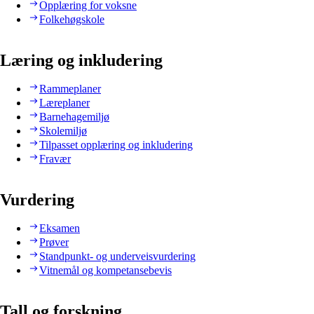
Opplæring for voksne
Folkehøgskole
Læring og inkludering
Rammeplaner
Læreplaner
Barnehagemiljø
Skolemiljø
Tilpasset opplæring og inkludering
Fravær
Vurdering
Eksamen
Prøver
Standpunkt- og underveisvurdering
Vitnemål og kompetansebevis
Tall og forskning