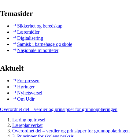
Temasider
Sikkerhet og beredskap
Læremidler
Digitalisering
Samisk i barnehage og skole
Nasjonale minoriteter
Aktuelt
For pressen
Høringer
Nyhetsvarsel
Om Udir
Overordnet del – verdier og prinsipper for grunnopplæringen
Læring og trivsel
Læreplanverket
Overordnet del – verdier og prinsipper for grunnopplæringen
3. Prinsipper for skolens praksis