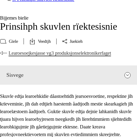
Bijjemes bielie
Prinsihph skuvlen rïektesisnie
Gïele
Veedtjh
Juekieh
Learoesoejkesjasse vg3 produksjonselektronikerfaget
Sisvege
Skuvle edtja learoehkidie dåastoehtidh jearsoesvoetine, respektine jïh
krïeveminie, jïh dah edtjieh haestemh åadtjodh mestie skearkagieh jïh
learoelæstoem åadtjoeh. Guktie skuvle edtja dejnie lahkanidh skuvle
tjuara hijven learoebyjresem tseegkedh jïh lïerehtimmiem sjïehtedidh
learohkigujmie jïh gåetiejgujmie ektesne. Daate kreava
profesjovneektievoetem mij skuvlen evtiedimmiem skreejrehte.