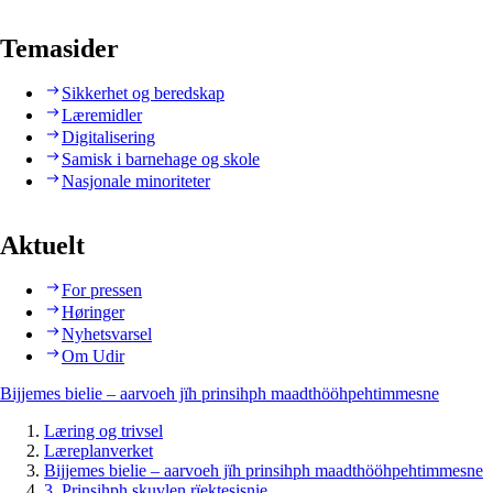
Temasider
Sikkerhet og beredskap
Læremidler
Digitalisering
Samisk i barnehage og skole
Nasjonale minoriteter
Aktuelt
For pressen
Høringer
Nyhetsvarsel
Om Udir
Bijjemes bielie – aarvoeh jïh prinsihph maadthööhpehtimmesne
Læring og trivsel
Læreplanverket
Bijjemes bielie – aarvoeh jïh prinsihph maadthööhpehtimmesne
3. Prinsihph skuvlen rïektesisnie