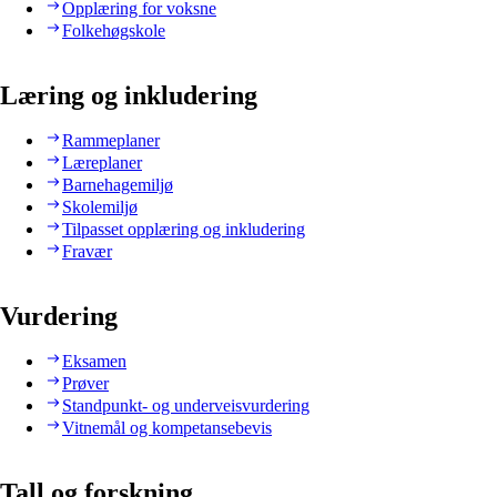
Opplæring for voksne
Folkehøgskole
Læring og inkludering
Rammeplaner
Læreplaner
Barnehagemiljø
Skolemiljø
Tilpasset opplæring og inkludering
Fravær
Vurdering
Eksamen
Prøver
Standpunkt- og underveisvurdering
Vitnemål og kompetansebevis
Tall og forskning