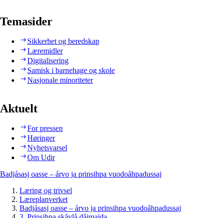
Temasider
Sikkerhet og beredskap
Læremidler
Digitalisering
Samisk i barnehage og skole
Nasjonale minoriteter
Aktuelt
For pressen
Høringer
Nyhetsvarsel
Om Udir
Badjásasj oasse – árvo ja prinsihpa vuodoåhpadussaj
Læring og trivsel
Læreplanverket
Badjásasj oasse – árvo ja prinsihpa vuodoåhpadussaj
3. Prinsihpa skåvlå dåjmajda