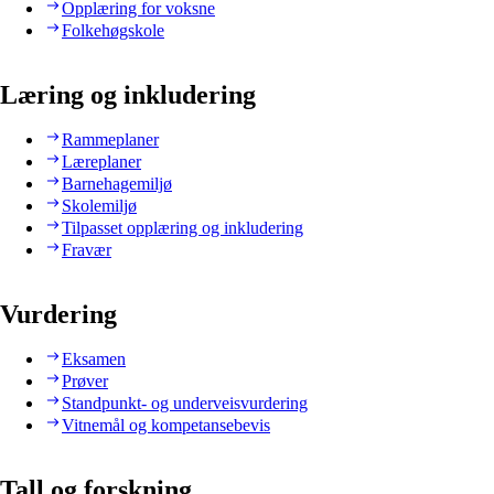
Opplæring for voksne
Folkehøgskole
Læring og inkludering
Rammeplaner
Læreplaner
Barnehagemiljø
Skolemiljø
Tilpasset opplæring og inkludering
Fravær
Vurdering
Eksamen
Prøver
Standpunkt- og underveisvurdering
Vitnemål og kompetansebevis
Tall og forskning