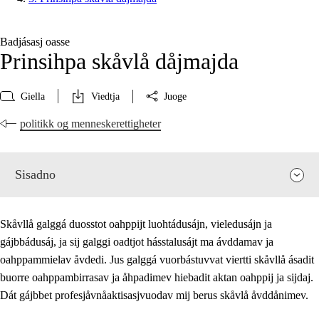
Badjásasj oasse
Prinsihpa skåvlå dåjmajda
Giella
Viedtja
Juoge
politikk og menneskerettigheter
Sisadno
Skåvllå galggá duosstot oahppijt luohtádusájn, vieledusájn ja
gájbbádusáj, ja sij galggi oadtjot hásstalusájt ma ávddamav ja
oahppammielav åvdedi. Jus galggá vuorbástuvvat viertti skåvllå ásadit
buorre oahppambirrasav ja åhpadimev hiebadit aktan oahppij ja sijdaj.
Dát gájbbet profesjåvnåaktisasjvuodav mij berus skåvlå åvddånimev.