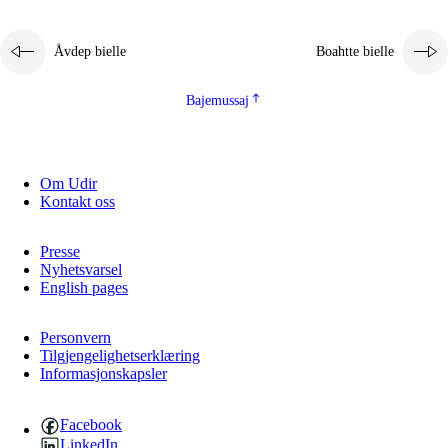
Åvdep bielle
Boahtte bielle
Bajemussaj
Om Udir
3.
Prinsihpa skåvlå dåjmajda
Kontakt oss
3.1
Sebrudahtte oahppambirás
Presse
3.2
Åhpadibme ja hiebadum åhpadus
Nyhetsvarsel
English pages
3.3
Aktisasjbarggo sijda ja skåvlå gaskan
3.4
Åhpadus åhpadusvidnudagán ja barggoiellemin
Personvern
Tilgjengelighetserklæring
Informasjonskapsler
3.5
Profesjåvnåaktisasjvuohta ja skåvllååvddånibme
Facebook
LinkedIn