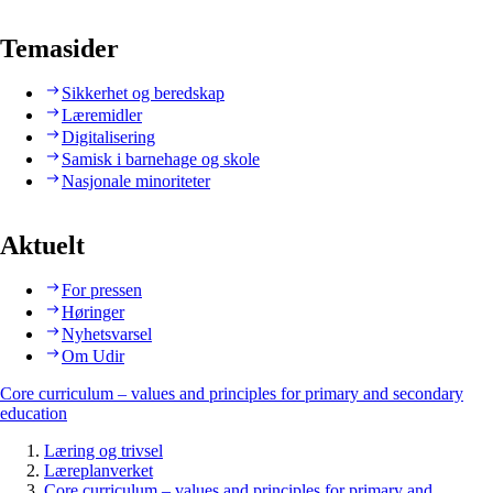
Temasider
Sikkerhet og beredskap
Læremidler
Digitalisering
Samisk i barnehage og skole
Nasjonale minoriteter
Aktuelt
For pressen
Høringer
Nyhetsvarsel
Om Udir
Core curriculum – values and principles for primary and secondary
education
Læring og trivsel
Læreplanverket
Core curriculum – values and principles for primary and