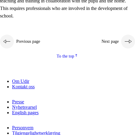
teaching and training in collaboration with the pupil and the home.
This requires professionals who are involved in the development of
school.
Previous page
Next page
To the top
3.
Principles for the school's practice
3.1
An inclusive learning environment
Om Udir
Kontakt oss
3.2
Teaching and differentiated instruction
3.3
Cooperation between home and school
Presse
Nyhetsvarsel
3.4
On-the-job training in a training establishment and
English pages
working life
Personvern
3.5
Professional environment and school development
Tilgjengelighetserklæring