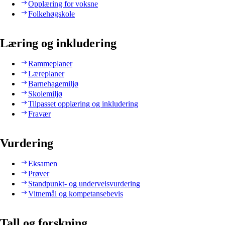
Opplæring for voksne
Folkehøgskole
Læring og inkludering
Rammeplaner
Læreplaner
Barnehagemiljø
Skolemiljø
Tilpasset opplæring og inkludering
Fravær
Vurdering
Eksamen
Prøver
Standpunkt- og underveisvurdering
Vitnemål og kompetansebevis
Tall og forskning