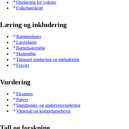
Opplæring for voksne
Folkehøgskole
Læring og inkludering
Rammeplaner
Læreplaner
Barnehagemiljø
Skolemiljø
Tilpasset opplæring og inkludering
Fravær
Vurdering
Eksamen
Prøver
Standpunkt- og underveisvurdering
Vitnemål og kompetansebevis
Tall og forskning