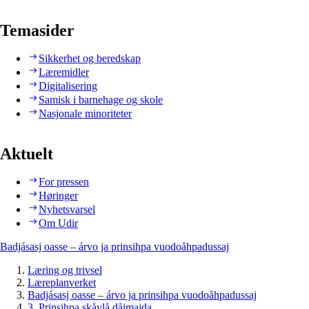
Temasider
Sikkerhet og beredskap
Læremidler
Digitalisering
Samisk i barnehage og skole
Nasjonale minoriteter
Aktuelt
For pressen
Høringer
Nyhetsvarsel
Om Udir
Badjásasj oasse – árvo ja prinsihpa vuodoåhpadussaj
Læring og trivsel
Læreplanverket
Badjásasj oasse – árvo ja prinsihpa vuodoåhpadussaj
3. Prinsihpa skåvlå dåjmajda