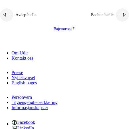
Åvdep bielle
Boahtte bielle
Bajemussaj
Om Udir
3.
Prinsihpa skåvlå dåjmajda
Kontakt oss
3.1
Sebrudahtte oahppambirás
Presse
3.2
Åhpadibme ja hiebadum åhpadus
Nyhetsvarsel
English pages
3.3
Aktisasjbarggo sijda ja skåvlå gaskan
3.4
Åhpadus åhpadusvidnudagán ja barggoiellemin
Personvern
Tilgjengelighetserklæring
Informasjonskapsler
3.5
Profesjåvnåaktisasjvuohta ja skåvllååvddånibme
Facebook
LinkedIn