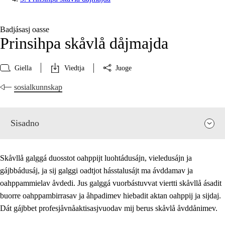
Badjásasj oasse
Prinsihpa skåvlå dåjmajda
Giella
Viedtja
Juoge
sosialkunnskap
Sisadno
Skåvllå galggá duosstot oahppijt luohtádusájn, vieledusájn ja
gájbbádusáj, ja sij galggi oadtjot hásstalusájt ma ávddamav ja
oahppammielav åvdedi. Jus galggá vuorbástuvvat viertti skåvllå ásadit
buorre oahppambirrasav ja åhpadimev hiebadit aktan oahppij ja sijdaj.
Dát gájbbet profesjåvnåaktisasjvuodav mij berus skåvlå åvddånimev.