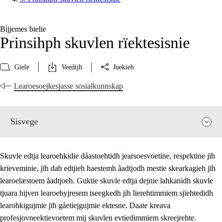
Bijjemes bielie
Prinsihph skuvlen rïektesisnie
Gïele
Veedtjh
Juekieh
Learoesoejkesjasse sosialkunnskap
Sisvege
Skuvle edtja learoehkidie dåastoehtidh jearsoesvoetine, respektine jïh
krïeveminie, jïh dah edtjieh haestemh åadtjodh mestie skearkagieh jïh
learoelæstoem åadtjoeh. Guktie skuvle edtja dejnie lahkanidh skuvle
tjuara hijven learoebyjresem tseegkedh jïh lïerehtimmiem sjïehtedidh
learohkigujmie jïh gåetiejgujmie ektesne. Daate kreava
profesjovneektievoetem mij skuvlen evtiedimmiem skreejrehte.