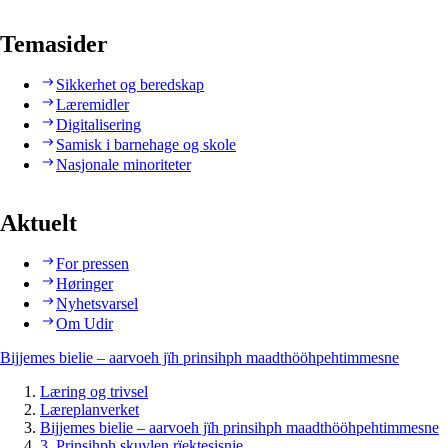
Temasider
Sikkerhet og beredskap
Læremidler
Digitalisering
Samisk i barnehage og skole
Nasjonale minoriteter
Aktuelt
For pressen
Høringer
Nyhetsvarsel
Om Udir
Bijjemes bielie – aarvoeh jïh prinsihph maadthööhpehtimmesne
Læring og trivsel
Læreplanverket
Bijjemes bielie – aarvoeh jïh prinsihph maadthööhpehtimmesne
3. Prinsihph skuvlen rïektesisnie