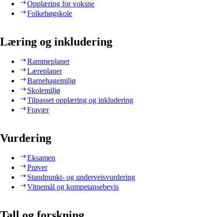
Opplæring for voksne
Folkehøgskole
Læring og inkludering
Rammeplaner
Læreplaner
Barnehagemiljø
Skolemiljø
Tilpasset opplæring og inkludering
Fravær
Vurdering
Eksamen
Prøver
Standpunkt- og underveisvurdering
Vitnemål og kompetansebevis
Tall og forskning