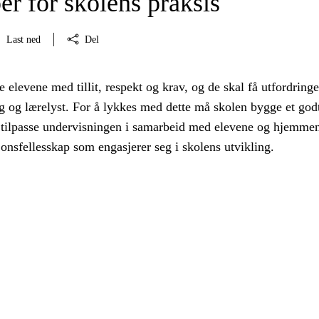
er for skolens praksis
Last ned
Del
 elevene med tillit, respekt og krav, og de skal få utfordring
 og lærelyst. For å lykkes med dette må skolen bygge et god
 tilpasse undervisningen i samarbeid med elevene og hjemme
jonsfellesskap som engasjerer seg i skolens utvikling.