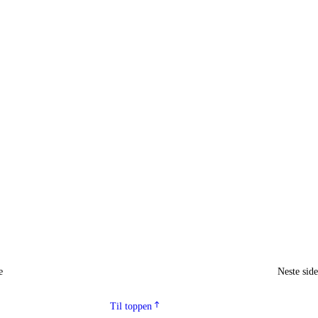
e
Neste sid
Til toppen