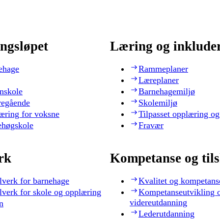
ngsløpet
Læring og inklude
ehage
Rammeplaner
Læreplaner
nskole
Barnehagemiljø
regående
Skolemiljø
æring for voksne
Tilpasset opplæring og
ehøgskole
Fravær
rk
Kompetanse og til
lverk for barnehage
Kvalitet og kompetans
lverk for skole og opplæring
Kompetanseutvikling 
videreutdanning
n
Lederutdanning