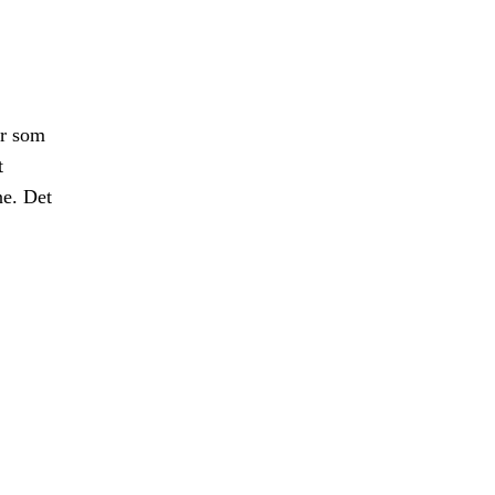
er som
t
ne. Det