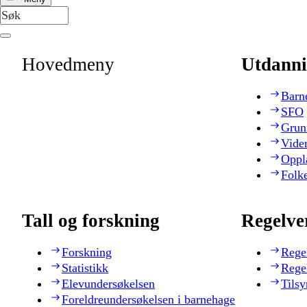
Hovedmeny
Utdanni
Barn
SFO
Grun
Vide
Oppl
Folk
Tall og forskning
Regelve
Forskning
Rege
Statistikk
Rege
Elevundersøkelsen
Tilsy
Foreldreundersøkelsen i barnehage