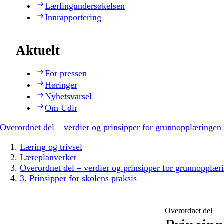
Lærlingundersøkelsen
Innrapportering
Aktuelt
For pressen
Høringer
Nyhetsvarsel
Om Udir
Overordnet del – verdier og prinsipper for grunnopplæringen
Læring og trivsel
Læreplanverket
Overordnet del – verdier og prinsipper for grunnopplær
3. Prinsipper for skolens praksis
Overordnet del