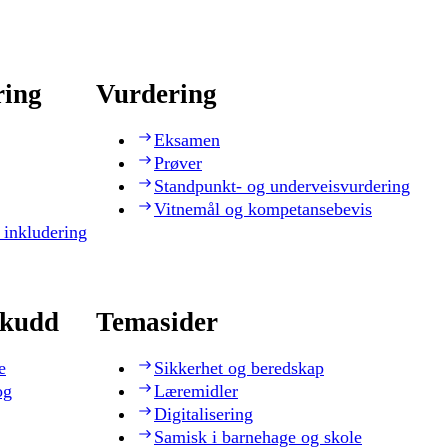
ring
Vurdering
Eksamen
Prøver
Standpunkt- og underveisvurdering
Vitnemål og kompetansebevis
 inkludering
skudd
Temasider
e
Sikkerhet og beredskap
og
Læremidler
Digitalisering
Samisk i barnehage og skole