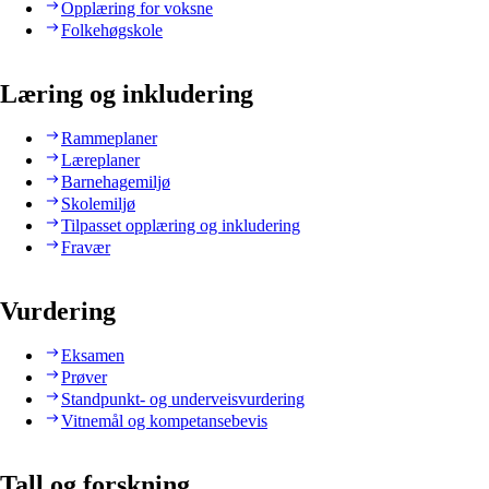
Opplæring for voksne
Folkehøgskole
Læring og inkludering
Rammeplaner
Læreplaner
Barnehagemiljø
Skolemiljø
Tilpasset opplæring og inkludering
Fravær
Vurdering
Eksamen
Prøver
Standpunkt- og underveisvurdering
Vitnemål og kompetansebevis
Tall og forskning