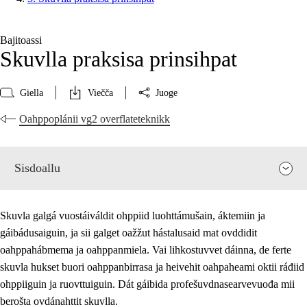
Bajitoassi
Skuvlla praksisa prinsihpat
Giella
Viečča
Juoge
Oahppoplánii vg2 overflateteknikk
Sisdoallu
Skuvla galgá vuostáiváldit ohppiid luohttámušain, áktemiin ja
gáibádusaiguin, ja sii galget oažžut hástalusaid mat ovddidit
oahppahábmema ja oahppanmiela. Vai lihkostuvvet dáinna, de ferte
skuvla hukset buori oahppanbirrasa ja heivehit oahpaheami oktii ráđiid
ohppiiguin ja ruovttuiguin. Dát gáibida profešuvdnasearvevuođa mii
berošta ovdánahttit skuvlla.