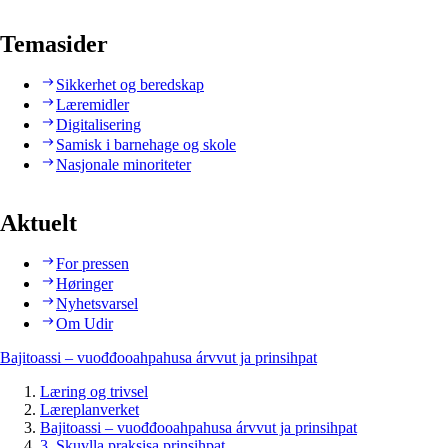
Temasider
Sikkerhet og beredskap
Læremidler
Digitalisering
Samisk i barnehage og skole
Nasjonale minoriteter
Aktuelt
For pressen
Høringer
Nyhetsvarsel
Om Udir
Bajitoassi – vuođđooahpahusa árvvut ja prinsihpat
Læring og trivsel
Læreplanverket
Bajitoassi – vuođđooahpahusa árvvut ja prinsihpat
3. Skuvlla praksisa prinsihpat