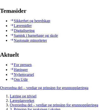
Temasider
Sikkerhet og beredskap
Læremidler
Digitalisering
Samisk i barnehage og skole
Nasjonale minoriteter
Aktuelt
For pressen
Høringer
Nyhetsvarsel
Om Udir
Overordna del – verdiar og prinsipp for grunnopplæringa
Læring og trivsel
Læreplanverket
Overordna del – verdiar og prinsipp for grunnopplæringa
3. Prinsipp for praksisen i skolen