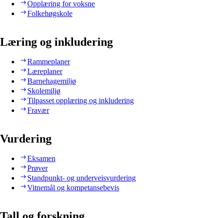
Opplæring for voksne
Folkehøgskole
Læring og inkludering
Rammeplaner
Læreplaner
Barnehagemiljø
Skolemiljø
Tilpasset opplæring og inkludering
Fravær
Vurdering
Eksamen
Prøver
Standpunkt- og underveisvurdering
Vitnemål og kompetansebevis
Tall og forskning