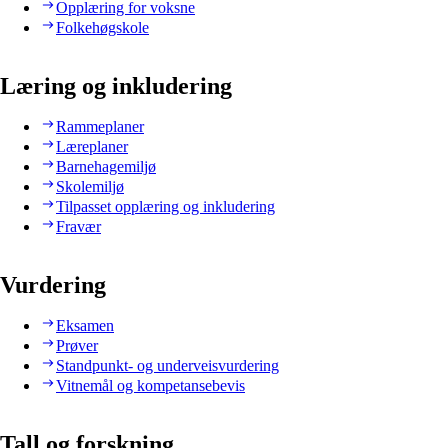
Opplæring for voksne
Folkehøgskole
Læring og inkludering
Rammeplaner
Læreplaner
Barnehagemiljø
Skolemiljø
Tilpasset opplæring og inkludering
Fravær
Vurdering
Eksamen
Prøver
Standpunkt- og underveisvurdering
Vitnemål og kompetansebevis
Tall og forskning