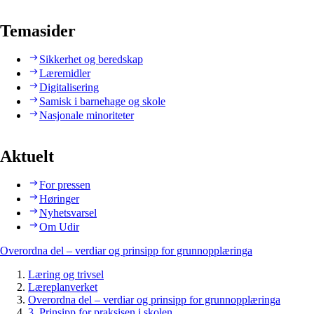
Temasider
Sikkerhet og beredskap
Læremidler
Digitalisering
Samisk i barnehage og skole
Nasjonale minoriteter
Aktuelt
For pressen
Høringer
Nyhetsvarsel
Om Udir
Overordna del – verdiar og prinsipp for grunnopplæringa
Læring og trivsel
Læreplanverket
Overordna del – verdiar og prinsipp for grunnopplæringa
3. Prinsipp for praksisen i skolen