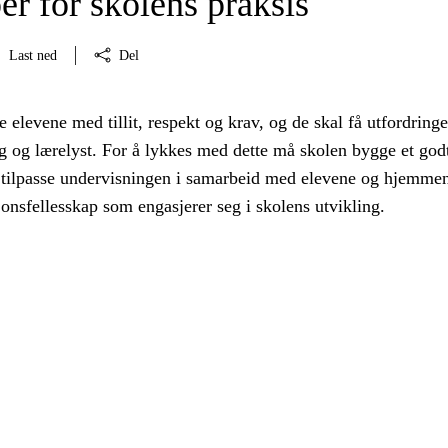
er for skolens praksis
Last ned
Del
 elevene med tillit, respekt og krav, og de skal få utfordring
 og lærelyst. For å lykkes med dette må skolen bygge et god
 tilpasse undervisningen i samarbeid med elevene og hjemme
jonsfellesskap som engasjerer seg i skolens utvikling.