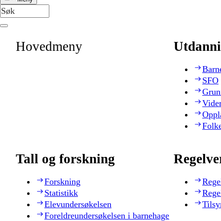
Hovedmeny
Utdanni
Barn
SFO
Grun
Vide
Oppl
Folk
Tall og forskning
Regelve
Forskning
Rege
Statistikk
Rege
Elevundersøkelsen
Tilsy
Foreldreundersøkelsen i barnehage