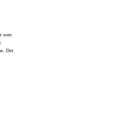
er som
t
ne. Det