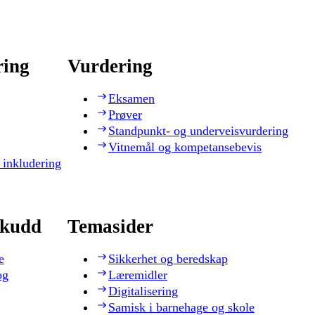
ring
Vurdering
Eksamen
Prøver
Standpunkt- og underveisvurdering
Vitnemål og kompetansebevis
 inkludering
skudd
Temasider
e
Sikkerhet og beredskap
og
Læremidler
Digitalisering
Samisk i barnehage og skole