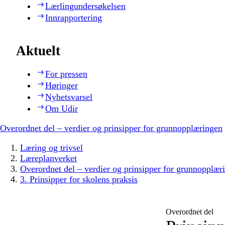
Lærlingundersøkelsen
Innrapportering
Aktuelt
For pressen
Høringer
Nyhetsvarsel
Om Udir
Overordnet del – verdier og prinsipper for grunnopplæringen
Læring og trivsel
Læreplanverket
Overordnet del – verdier og prinsipper for grunnopplær
3. Prinsipper for skolens praksis
Overordnet del