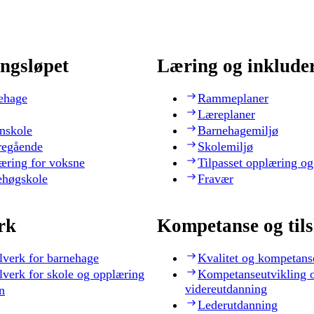
ngsløpet
Læring og inklude
ehage
Rammeplaner
Læreplaner
nskole
Barnehagemiljø
regående
Skolemiljø
æring for voksne
Tilpasset opplæring og
ehøgskole
Fravær
rk
Kompetanse og til
lverk for barnehage
Kvalitet og kompetans
lverk for skole og opplæring
Kompetanseutvikling 
videreutdanning
n
Lederutdanning