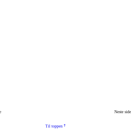
e
Neste sid
Til toppen