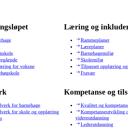
ngsløpet
Læring og inklude
ehage
Rammeplaner
Læreplaner
nskole
Barnehagemiljø
regående
Skolemiljø
æring for voksne
Tilpasset opplæring og
ehøgskole
Fravær
rk
Kompetanse og til
lverk for barnehage
Kvalitet og kompetans
lverk for skole og opplæring
Kompetanseutvikling 
videreutdanning
n
Lederutdanning