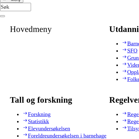
Hovedmeny
Utdanni
Barn
SFO
Grun
Vide
Oppl
Folk
Tall og forskning
Regelve
Forskning
Rege
Statistikk
Rege
Elevundersøkelsen
Tilsy
Foreldreundersøkelsen i barnehage