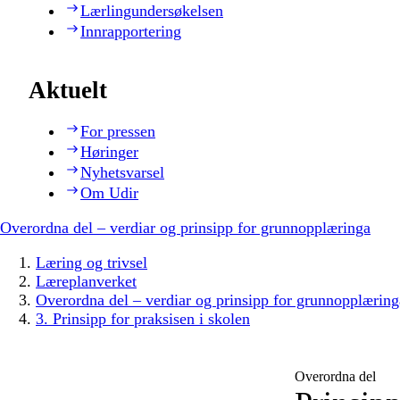
Lærlingundersøkelsen
Innrapportering
Aktuelt
For pressen
Høringer
Nyhetsvarsel
Om Udir
Overordna del – verdiar og prinsipp for grunnopplæringa
Læring og trivsel
Læreplanverket
Overordna del – verdiar og prinsipp for grunnopplæring
3. Prinsipp for praksisen i skolen
Overordna del