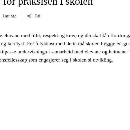
 for praksisen i skolen
Last ned
Del
 elevane med tillit, respekt og krav, og dei skal få utfordrin
og lærelyst. For å lykkast med dette må skolen byggje eit go
 tilpasse undervisninga i samarbeid med elevane og heimane.
onsfellesskap som engasjerer seg i skolen si utvikling.