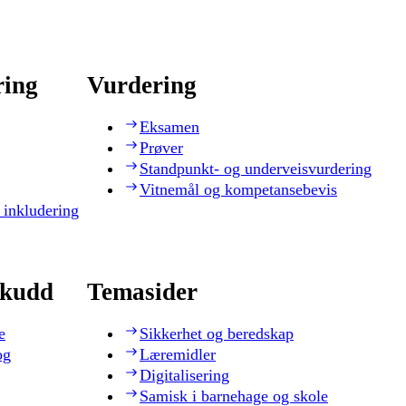
ring
Vurdering
Eksamen
Prøver
Standpunkt- og underveisvurdering
Vitnemål og kompetansebevis
 inkludering
skudd
Temasider
e
Sikkerhet og beredskap
og
Læremidler
Digitalisering
Samisk i barnehage og skole