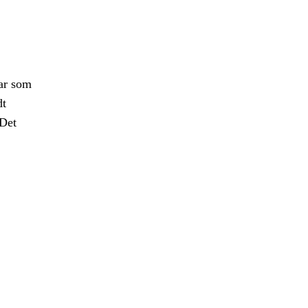
gar som
dt
 Det