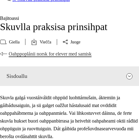
Bajitoassi
Skuvlla praksisa prinsihpat
Giella
Viečča
Juoge
Oahppoplánii norsk for elever med samisk
Sisdoallu
Skuvla galgá vuostáiváldit ohppiid luohttámušain, áktemiin ja
gáibádusaiguin, ja sii galget oažžut hástalusaid mat ovddidit
oahppahábmema ja oahppanmiela. Vai lihkostuvvet dáinna, de ferte
skuvla hukset buori oahppanbirrasa ja heivehit oahpaheami oktii ráđiid
ohppiiguin ja ruovttuiguin. Dát gáibida profešuvdnasearvevuođa mii
berošta ovdánahttit skuvlla.