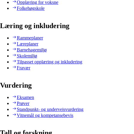
Opplæring for voksne
Folkehøgskole
Læring og inkludering
Rammeplaner
Læreplaner
Barnehagemiljø
Skolemiljø
Tilpasset opplæring og inkludering
Fravær
Vurdering
Eksamen
Prøver
Standpunkt- og underveisvurdering
Vitnemål og kompetansebevis
Tall og forskning