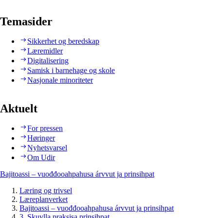
Temasider
Sikkerhet og beredskap
Læremidler
Digitalisering
Samisk i barnehage og skole
Nasjonale minoriteter
Aktuelt
For pressen
Høringer
Nyhetsvarsel
Om Udir
Bajitoassi – vuođđooahpahusa árvvut ja prinsihpat
Læring og trivsel
Læreplanverket
Bajitoassi – vuođđooahpahusa árvvut ja prinsihpat
3. Skuvlla praksisa prinsihpat