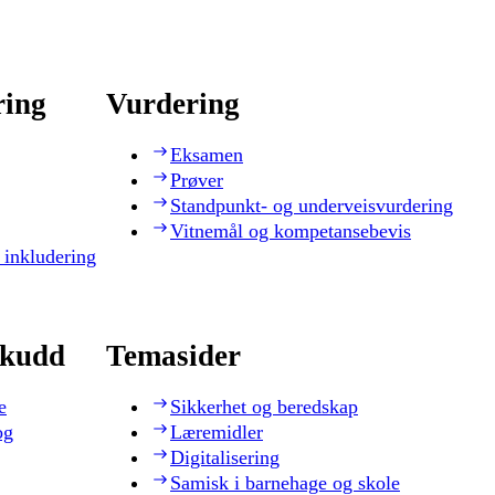
ring
Vurdering
Eksamen
Prøver
Standpunkt- og underveisvurdering
Vitnemål og kompetansebevis
 inkludering
skudd
Temasider
e
Sikkerhet og beredskap
og
Læremidler
Digitalisering
Samisk i barnehage og skole