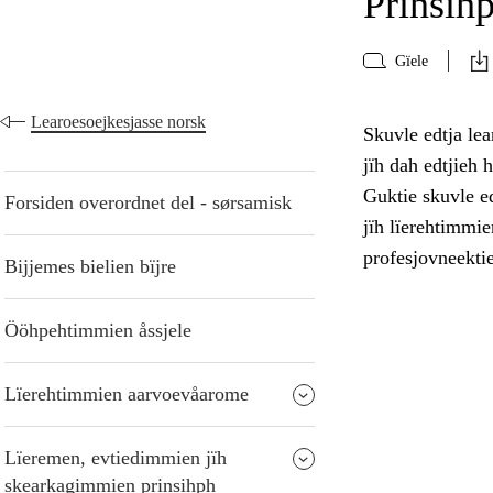
Prinsihp
Gïele
Learoesoejkesjasse norsk
Skuvle edtja lea
jïh dah edtjieh 
Guktie skuvle ed
Forsiden overordnet del - sørsamisk
jïh lïerehtimmie
profesjovneekti
Bijjemes bielien bïjre
Ööhpehtimmien åssjele
Lïerehtimmien aarvoevåarome
Lïeremen, evtiedimmien jïh
skearkagimmien prinsihph