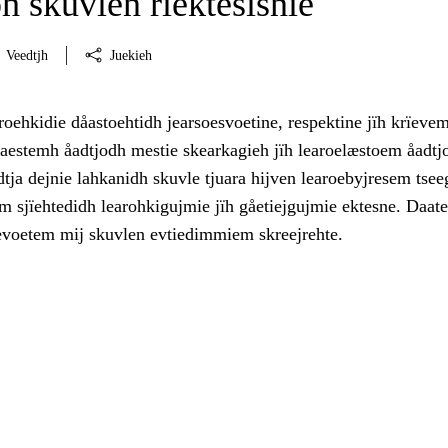
h skuvlen rïektesisnie
Veedtjh
Juekieh
roehkidie dåastoehtidh jearsoesvoetine, respektine jïh krïevem
haestemh åadtjodh mestie skearkagieh jïh learoelæstoem åadtj
tja dejnie lahkanidh skuvle tjuara hijven learoebyjresem tse
m sjïehtedidh learohkigujmie jïh gåetiejgujmie ektesne. Daat
evoetem mij skuvlen evtiedimmiem skreejrehte.