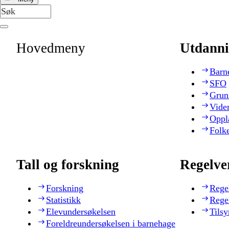
Hovedmeny
Utdanni
Barn
SFO
Grun
Vide
Oppl
Folk
Tall og forskning
Regelve
Forskning
Rege
Statistikk
Rege
Elevundersøkelsen
Tilsy
Foreldreundersøkelsen i barnehage