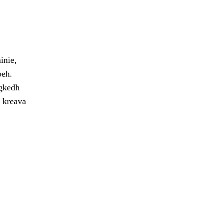
inie,
oeh.
egkedh
e kreava