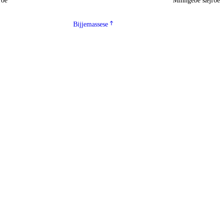
roe
Minngebe sæjro
Bijjemassese