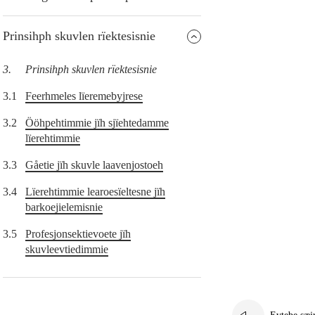
Prinsihph skuvlen rïektesisnie
3.
Prinsihph skuvlen rïektesisnie
3.1
Feerhmeles lïeremebyjrese
3.2
Ööhpehtimmie jïh sjïehtedamme
lïerehtimmie
3.3
Gåetie jïh skuvle laavenjostoeh
3.4
Lïerehtimmie learoesïeltesne jïh
barkoejielemisnie
3.5
Profesjonsektievoete jïh
skuvleevtiedimmie