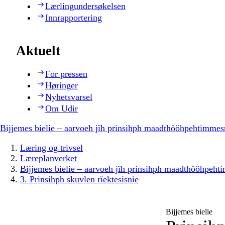
Lærlingundersøkelsen
Innrapportering
Aktuelt
For pressen
Høringer
Nyhetsvarsel
Om Udir
Bijjemes bielie – aarvoeh jïh prinsihph maadthööhpehtimmes
Læring og trivsel
Læreplanverket
Bijjemes bielie – aarvoeh jïh prinsihph maadthööhpeh
3. Prinsihph skuvlen rïektesisnie
Bijjemes bielie