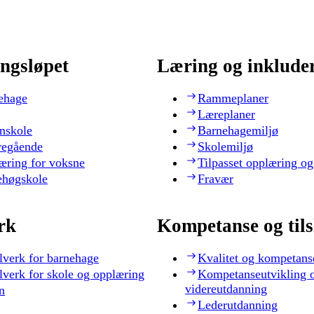
ngsløpet
Læring og inklude
ehage
Rammeplaner
Læreplaner
nskole
Barnehagemiljø
regående
Skolemiljø
æring for voksne
Tilpasset opplæring og
ehøgskole
Fravær
rk
Kompetanse og til
lverk for barnehage
Kvalitet og kompetans
lverk for skole og opplæring
Kompetanseutvikling 
videreutdanning
n
Lederutdanning