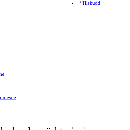
Tilskudd
ne
timmesne