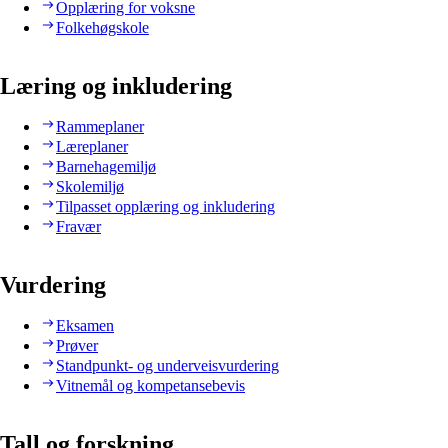
Opplæring for voksne
Folkehøgskole
Læring og inkludering
Rammeplaner
Læreplaner
Barnehagemiljø
Skolemiljø
Tilpasset opplæring og inkludering
Fravær
Vurdering
Eksamen
Prøver
Standpunkt- og underveisvurdering
Vitnemål og kompetansebevis
Tall og forskning