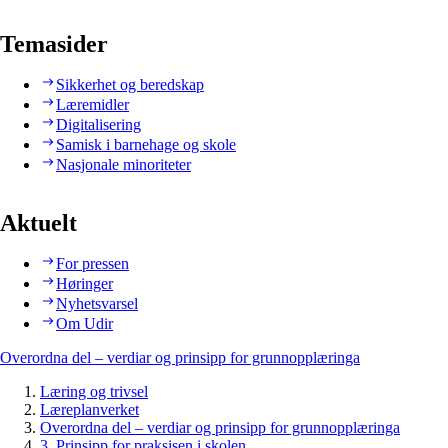
Temasider
Sikkerhet og beredskap
Læremidler
Digitalisering
Samisk i barnehage og skole
Nasjonale minoriteter
Aktuelt
For pressen
Høringer
Nyhetsvarsel
Om Udir
Overordna del – verdiar og prinsipp for grunnopplæringa
Læring og trivsel
Læreplanverket
Overordna del – verdiar og prinsipp for grunnopplæringa
3. Prinsipp for praksisen i skolen