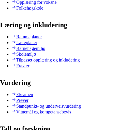
Opplæring for voksne
Folkehøgskole
Læring og inkludering
Rammeplaner
Læreplaner
Barnehagemiljø
Skolemiljø
Tilpasset opplæring og inkludering
Fravær
Vurdering
Eksamen
Prøver
Standpunkt- og underveisvurdering
Vitnemål og kompetansebevis
Tall og forskning