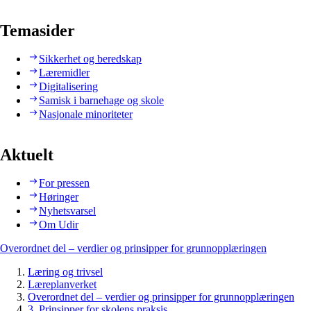
Temasider
Sikkerhet og beredskap
Læremidler
Digitalisering
Samisk i barnehage og skole
Nasjonale minoriteter
Aktuelt
For pressen
Høringer
Nyhetsvarsel
Om Udir
Overordnet del – verdier og prinsipper for grunnopplæringen
Læring og trivsel
Læreplanverket
Overordnet del – verdier og prinsipper for grunnopplæringen
3. Prinsipper for skolens praksis