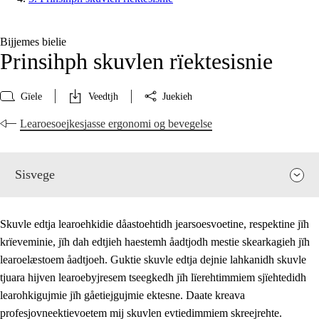
Bijjemes bielie
Prinsihph skuvlen rïektesisnie
Gïele
Veedtjh
Juekieh
Learoesoejkesjasse ergonomi og bevegelse
Sisvege
Skuvle edtja learoehkidie dåastoehtidh jearsoesvoetine, respektine jïh
krïeveminie, jïh dah edtjieh haestemh åadtjodh mestie skearkagieh jïh
learoelæstoem åadtjoeh. Guktie skuvle edtja dejnie lahkanidh skuvle
tjuara hijven learoebyjresem tseegkedh jïh lïerehtimmiem sjïehtedidh
learohkigujmie jïh gåetiejgujmie ektesne. Daate kreava
profesjovneektievoetem mij skuvlen evtiedimmiem skreejrehte.