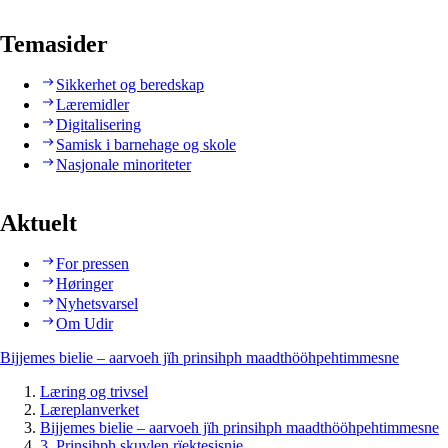
Temasider
Sikkerhet og beredskap
Læremidler
Digitalisering
Samisk i barnehage og skole
Nasjonale minoriteter
Aktuelt
For pressen
Høringer
Nyhetsvarsel
Om Udir
Bijjemes bielie – aarvoeh jïh prinsihph maadthööhpehtimmesne
Læring og trivsel
Læreplanverket
Bijjemes bielie – aarvoeh jïh prinsihph maadthööhpehtimmesne
3. Prinsihph skuvlen rïektesisnie