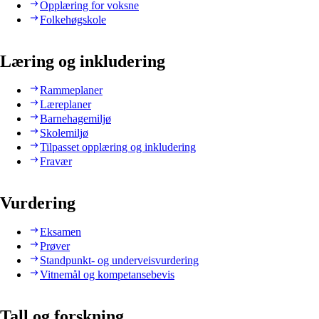
Opplæring for voksne
Folkehøgskole
Læring og inkludering
Rammeplaner
Læreplaner
Barnehagemiljø
Skolemiljø
Tilpasset opplæring og inkludering
Fravær
Vurdering
Eksamen
Prøver
Standpunkt- og underveisvurdering
Vitnemål og kompetansebevis
Tall og forskning