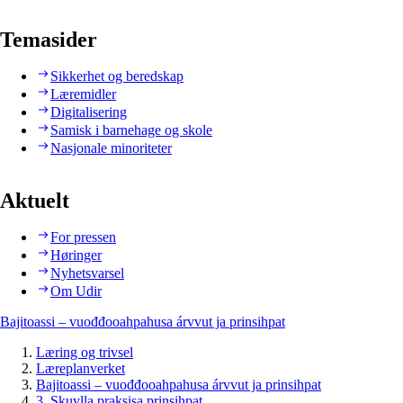
Temasider
Sikkerhet og beredskap
Læremidler
Digitalisering
Samisk i barnehage og skole
Nasjonale minoriteter
Aktuelt
For pressen
Høringer
Nyhetsvarsel
Om Udir
Bajitoassi – vuođđooahpahusa árvvut ja prinsihpat
Læring og trivsel
Læreplanverket
Bajitoassi – vuođđooahpahusa árvvut ja prinsihpat
3. Skuvlla praksisa prinsihpat