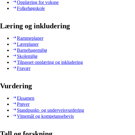
Opplæring for voksne
Folkehøgskole
Læring og inkludering
Rammeplaner
Læreplaner
Barnehagemiljø
Skolemiljø
Tilpasset opplæring og inkludering
Fravær
Vurdering
Eksamen
Prøver
Standpunkt- og underveisvurdering
Vitnemål og kompetansebevis
Tall og forskning