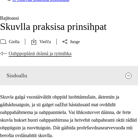
Bajitoassi
Skuvlla praksisa prinsihpat
Giella
Viečča
Juoge
Oahppoplánii drámá ja rytmihka
Sisdoallu
Skuvla galgá vuostáiváldit ohppiid luohttámušain, áktemiin ja
gáibádusaiguin, ja sii galget oažžut hástalusaid mat ovddidit
oahppahábmema ja oahppanmiela. Vai lihkostuvvet dáinna, de ferte
skuvla hukset buori oahppanbirrasa ja heivehit oahpaheami oktii ráđiid
ohppiiguin ja ruovttuiguin. Dát gáibida profešuvdnasearvevuođa mii
berošta ovdánahttit skuvlla.