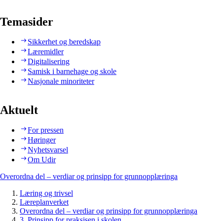
Temasider
Sikkerhet og beredskap
Læremidler
Digitalisering
Samisk i barnehage og skole
Nasjonale minoriteter
Aktuelt
For pressen
Høringer
Nyhetsvarsel
Om Udir
Overordna del – verdiar og prinsipp for grunnopplæringa
Læring og trivsel
Læreplanverket
Overordna del – verdiar og prinsipp for grunnopplæringa
3. Prinsipp for praksisen i skolen