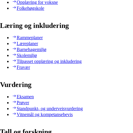
Opplæring for voksne
Folkehøgskole
Læring og inkludering
Rammeplaner
Læreplaner
Barnehagemiljø
Skolemiljø
Tilpasset opplæring og inkludering
Fravær
Vurdering
Eksamen
Prøver
Standpunkt- og underveisvurdering
Vitnemål og kompetansebevis
Tall og forskning