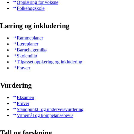
Opplæring for voksne
Folkehøgskole
Læring og inkludering
Rammeplaner
Læreplaner
Barnehagemiljø
Skolemiljø
Tilpasset opplæring og inkludering
Fravær
Vurdering
Eksamen
Prøver
Standpunkt- og underveisvurdering
Vitnemål og kompetansebevis
Tall og forskning