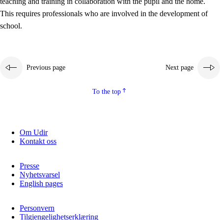
teaching and training in collaboration with the pupil and the home.
This requires professionals who are involved in the development of
school.
Previous page
Next page
To the top
3.
Principles for the school's practice
3.1
An inclusive learning environment
Om Udir
Kontakt oss
3.2
Teaching and differentiated instruction
3.3
Cooperation between home and school
Presse
Nyhetsvarsel
3.4
On-the-job training in a training establishment and
English pages
working life
Personvern
3.5
Professional environment and school development
Tilgjengelighetserklæring