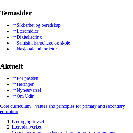
Temasider
Sikkerhet og beredskap
Læremidler
Digitalisering
Samisk i barnehage og skole
Nasjonale minoriteter
Aktuelt
For pressen
Høringer
Nyhetsvarsel
Om Udir
Core curriculum – values and principles for primary and secondary
education
Læring og trivsel
Læreplanverket
Core curriculum – values and principles for primary and