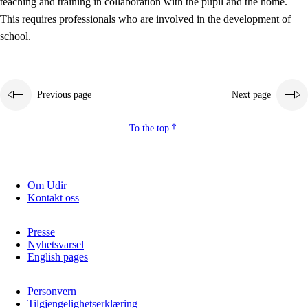
teaching and training in collaboration with the pupil and the home.
This requires professionals who are involved in the development of
school.
Previous page
Next page
To the top
3.
Principles for the school's practice
3.1
An inclusive learning environment
Om Udir
Kontakt oss
3.2
Teaching and differentiated instruction
3.3
Cooperation between home and school
Presse
Nyhetsvarsel
3.4
On-the-job training in a training establishment and
English pages
working life
Personvern
3.5
Professional environment and school development
Tilgjengelighetserklæring