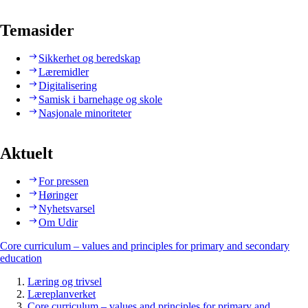
Temasider
Sikkerhet og beredskap
Læremidler
Digitalisering
Samisk i barnehage og skole
Nasjonale minoriteter
Aktuelt
For pressen
Høringer
Nyhetsvarsel
Om Udir
Core curriculum – values and principles for primary and secondary
education
Læring og trivsel
Læreplanverket
Core curriculum – values and principles for primary and