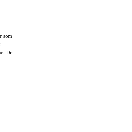
er som
t
ne. Det