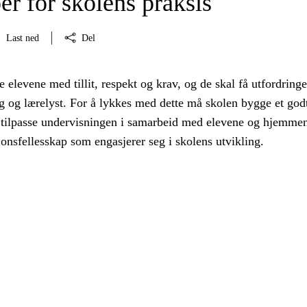
er for skolens praksis
Last ned
Del
 elevene med tillit, respekt og krav, og de skal få utfordring
 og lærelyst. For å lykkes med dette må skolen bygge et god
 tilpasse undervisningen i samarbeid med elevene og hjemme
jonsfellesskap som engasjerer seg i skolens utvikling.