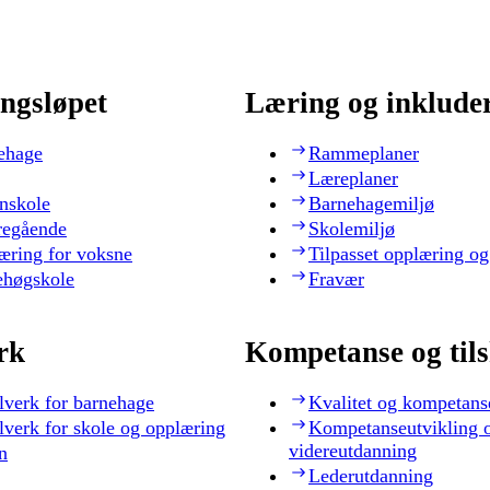
ngsløpet
Læring og inklude
ehage
Rammeplaner
Læreplaner
nskole
Barnehagemiljø
regående
Skolemiljø
æring for voksne
Tilpasset opplæring og
ehøgskole
Fravær
rk
Kompetanse og til
lverk for barnehage
Kvalitet og kompetans
lverk for skole og opplæring
Kompetanseutvikling 
videreutdanning
n
Lederutdanning