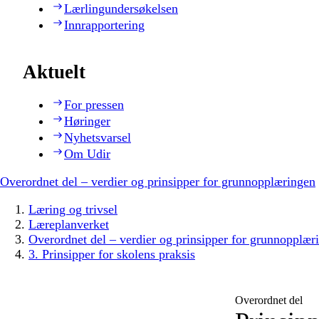
Lærlingundersøkelsen
Innrapportering
Aktuelt
For pressen
Høringer
Nyhetsvarsel
Om Udir
Overordnet del – verdier og prinsipper for grunnopplæringen
Læring og trivsel
Læreplanverket
Overordnet del – verdier og prinsipper for grunnopplær
3. Prinsipper for skolens praksis
Overordnet del