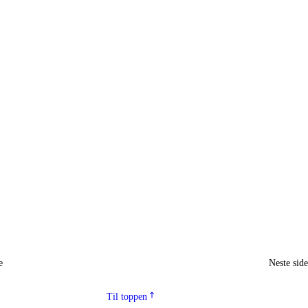
e
Neste sid
Til toppen