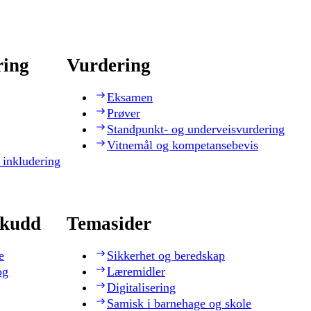
ring
Vurdering
Eksamen
Prøver
Standpunkt- og underveisvurdering
Vitnemål og kompetansebevis
 inkludering
skudd
Temasider
e
Sikkerhet og beredskap
og
Læremidler
Digitalisering
Samisk i barnehage og skole