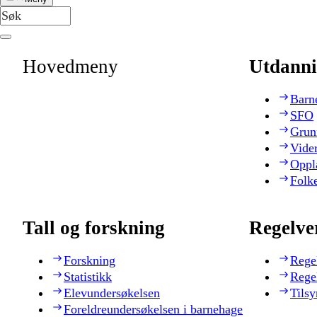
Hovedmeny
Utdanni
Barn
SFO
Grun
Vide
Oppl
Folk
Tall og forskning
Regelve
Forskning
Rege
Statistikk
Rege
Elevundersøkelsen
Tilsy
Foreldreundersøkelsen i barnehage