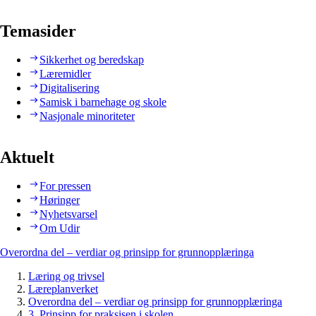
Temasider
Sikkerhet og beredskap
Læremidler
Digitalisering
Samisk i barnehage og skole
Nasjonale minoriteter
Aktuelt
For pressen
Høringer
Nyhetsvarsel
Om Udir
Overordna del – verdiar og prinsipp for grunnopplæringa
Læring og trivsel
Læreplanverket
Overordna del – verdiar og prinsipp for grunnopplæringa
3. Prinsipp for praksisen i skolen