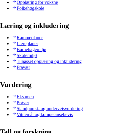
Opplæring for voksne
Folkehøgskole
Læring og inkludering
Rammeplaner
Læreplaner
Barnehagemiljø
Skolemiljø
Tilpasset opplæring og inkludering
Fravær
Vurdering
Eksamen
Prøver
Standpunkt- og underveisvurdering
Vitnemål og kompetansebevis
Tall og forskning