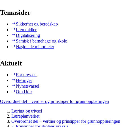
Temasider
Sikkerhet og beredskap
Læremidler
Digitalisering
Samisk i barnehage og skole
Nasjonale minoriteter
Aktuelt
For pressen
Høringer
Nyhetsvarsel
Om Udir
Overordnet del – verdier og prinsipper for grunnopplæringen
Læring og trivsel
Læreplanverket
Overordnet del – verdier og prinsipper for grunnopplæringen
3. Prinsipper for skolens praksis