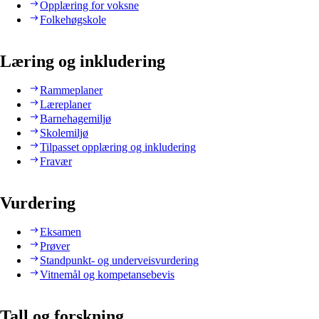
Opplæring for voksne
Folkehøgskole
Læring og inkludering
Rammeplaner
Læreplaner
Barnehagemiljø
Skolemiljø
Tilpasset opplæring og inkludering
Fravær
Vurdering
Eksamen
Prøver
Standpunkt- og underveisvurdering
Vitnemål og kompetansebevis
Tall og forskning