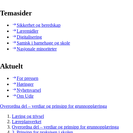
Temasider
Sikkerhet og beredskap
Læremidler
Digitalisering
Samisk i barnehage og skole
Nasjonale minoriteter
Aktuelt
For pressen
Høringer
Nyhetsvarsel
Om Udir
Overordna del – verdiar og prinsipp for grunnopplæringa
Læring og trivsel
Læreplanverket
Overordna del – verdiar og prinsipp for grunnopplæringa
3. Prinsipp for praksisen i skolen