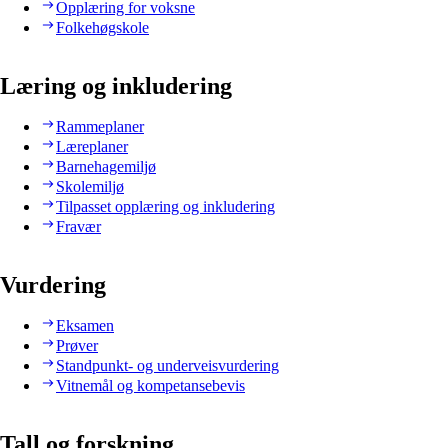
Opplæring for voksne
Folkehøgskole
Læring og inkludering
Rammeplaner
Læreplaner
Barnehagemiljø
Skolemiljø
Tilpasset opplæring og inkludering
Fravær
Vurdering
Eksamen
Prøver
Standpunkt- og underveisvurdering
Vitnemål og kompetansebevis
Tall og forskning