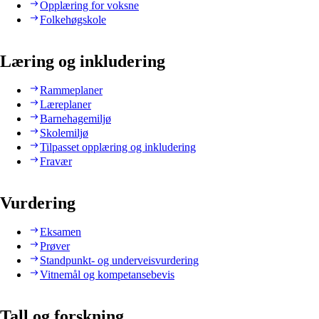
Opplæring for voksne
Folkehøgskole
Læring og inkludering
Rammeplaner
Læreplaner
Barnehagemiljø
Skolemiljø
Tilpasset opplæring og inkludering
Fravær
Vurdering
Eksamen
Prøver
Standpunkt- og underveisvurdering
Vitnemål og kompetansebevis
Tall og forskning