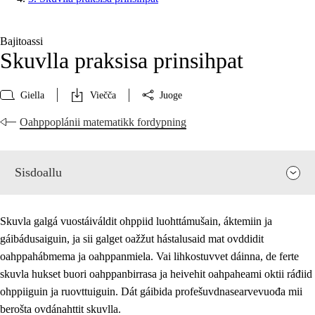
Bajitoassi
Skuvlla praksisa prinsihpat
Giella
Viečča
Juoge
Oahppoplánii matematikk fordypning
Sisdoallu
Skuvla galgá vuostáiváldit ohppiid luohttámušain, áktemiin ja
gáibádusaiguin, ja sii galget oažžut hástalusaid mat ovddidit
oahppahábmema ja oahppanmiela. Vai lihkostuvvet dáinna, de ferte
skuvla hukset buori oahppanbirrasa ja heivehit oahpaheami oktii ráđiid
ohppiiguin ja ruovttuiguin. Dát gáibida profešuvdnasearvevuođa mii
berošta ovdánahttit skuvlla.