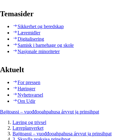
Temasider
Sikkerhet og beredskap
Læremidler
Digitalisering
Samisk i barnehage og skole
Nasjonale minoriteter
Aktuelt
For pressen
Høringer
Nyhetsvarsel
Om Udir
Bajitoassi – vuođđooahpahusa árvvut ja prinsihpat
Læring og trivsel
Læreplanverket
Bajitoassi – vuođđooahpahusa árvvut ja prinsihpat
3. Skuvlla praksisa prinsihpat