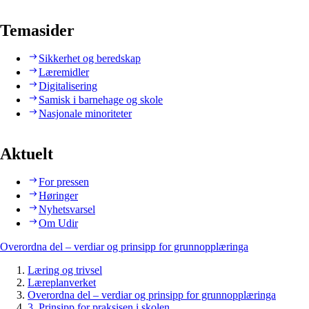
Temasider
Sikkerhet og beredskap
Læremidler
Digitalisering
Samisk i barnehage og skole
Nasjonale minoriteter
Aktuelt
For pressen
Høringer
Nyhetsvarsel
Om Udir
Overordna del – verdiar og prinsipp for grunnopplæringa
Læring og trivsel
Læreplanverket
Overordna del – verdiar og prinsipp for grunnopplæringa
3. Prinsipp for praksisen i skolen