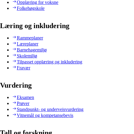
Opplæring for voksne
Folkehøgskole
Læring og inkludering
Rammeplaner
Læreplaner
Barnehagemiljø
Skolemiljø
Tilpasset opplæring og inkludering
Fravær
Vurdering
Eksamen
Prøver
Standpunkt- og underveisvurdering
Vitnemål og kompetansebevis
Tall og forskning